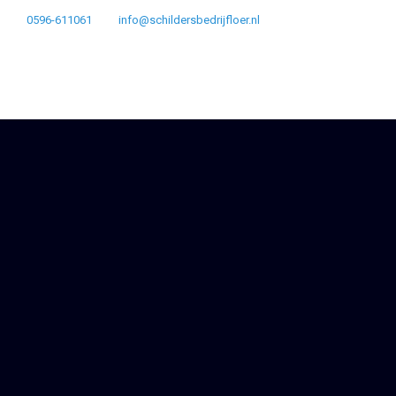
0596-611061
info@schildersbedrijfloer.nl