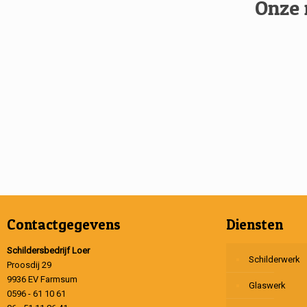
Onze 
Contactgegevens
Diensten
Schildersbedrijf Loer
Schilderwerk
Proosdij 29
9936 EV Farmsum
Glaswerk
0596 - 61 10 61