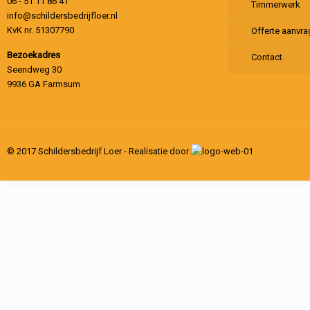
06 - 51 11 86 41
Timmerwerk
info@schildersbedrijfloer.nl
KvK nr. 51307790
Offerte aanvr
Bezoekadres
Contact
Seendweg 30
9936 GA Farmsum
© 2017 Schildersbedrijf Loer - Realisatie door