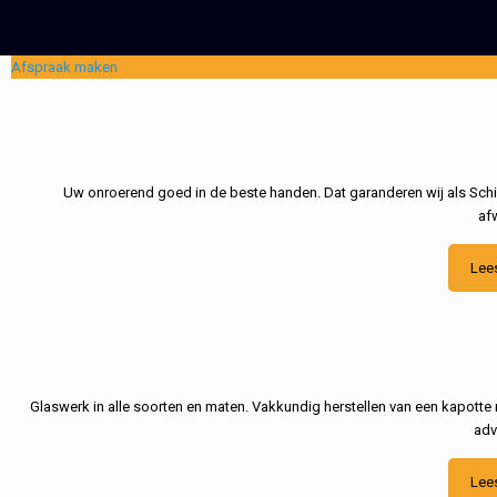
Afspraak maken
Uw onroerend goed in de beste handen. Dat garanderen wij als Schil
af
Lee
Glaswerk in alle soorten en maten. Vakkundig herstellen van een kapotte 
adv
Lee