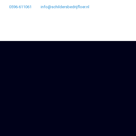
0596-611061
info@schildersbedrijfloer.nl