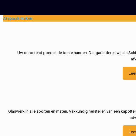
Afspraak maken
Uw onroerend goed in de beste handen. Dat garanderen wij als Schil
af
Lee
Glaswerk in alle soorten en maten. Vakkundig herstellen van een kapotte 
adv
Lee