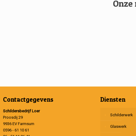
Onze 
Contactgegevens
Diensten
Schildersbedrijf Loer
Schilderwerk
Proosdij 29
9936 EV Farmsum
Glaswerk
0596 - 61 10 61