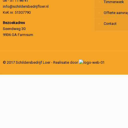
06 - 51 11 86 41
Timmerwerk
info@schildersbedrijfloer.nl
KvK nr. 51307790
Offerte aanvr
Bezoekadres
Contact
Seendweg 30
9936 GA Farmsum
© 2017 Schildersbedrijf Loer - Realisatie door