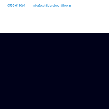
0596-611061
info@schildersbedrijfloer.nl