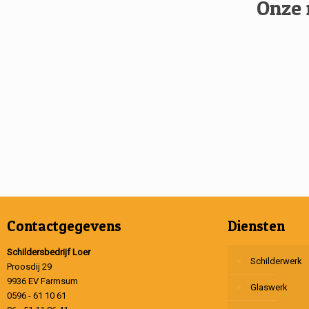
Onze 
Contactgegevens
Diensten
Schildersbedrijf Loer
Schilderwerk
Proosdij 29
9936 EV Farmsum
Glaswerk
0596 - 61 10 61