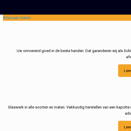
Afspraak maken
Uw onroerend goed in de beste handen. Dat garanderen wij als Schil
af
Lee
Glaswerk in alle soorten en maten. Vakkundig herstellen van een kapotte 
adv
Lee