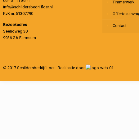
06 - 51 11 86 41
Timmerwerk
info@schildersbedrijfloer.nl
KvK nr. 51307790
Offerte aanvr
Bezoekadres
Contact
Seendweg 30
9936 GA Farmsum
© 2017 Schildersbedrijf Loer - Realisatie door