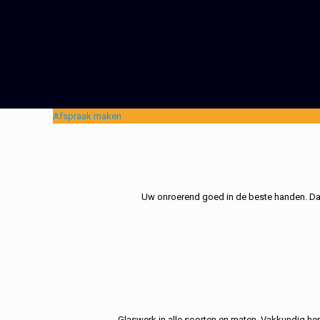
Afspraak maken
Uw onroerend goed in de beste handen. Dat 
Glaswerk in alle soorten en maten. Vakkundig her