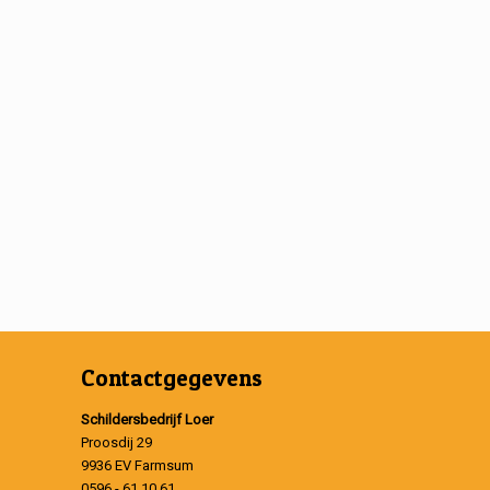
Contactgegevens
Schildersbedrijf Loer
Proosdij 29
9936 EV Farmsum
0596 - 61 10 61