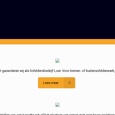
garanderen wij als Schildersbedrijf Loer. Voor binnen- of buitenschilderwerk
Lees meer
stellen van een kapotte ruit of het plaatsen van ramen met zeer hoge isolatiew