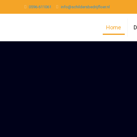
0596-611061
info@schildersbedrijfloer.nl
Home
D