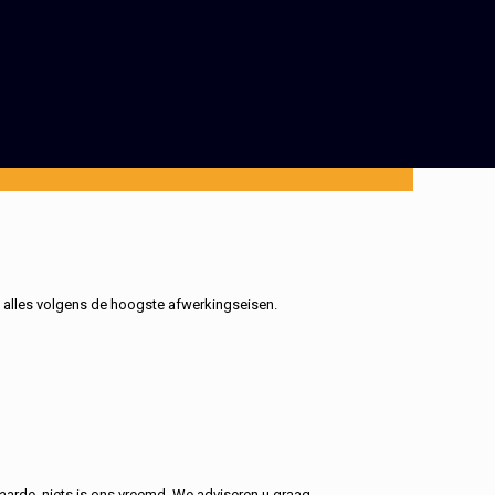
, alles volgens de hoogste afwerkingseisen.
aarde, niets is ons vreemd. We adviseren u graag.