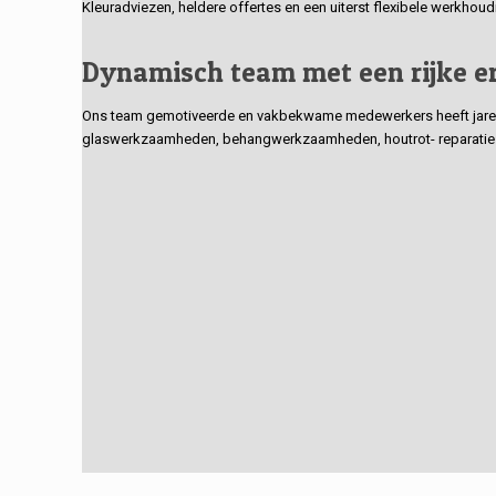
Kleuradviezen, heldere offertes en een uiterst flexibele werkhou
Dynamisch team met een rijke e
Ons team gemotiveerde en vakbekwame medewerkers heeft jarenlan
glaswerkzaamheden, behangwerkzaamheden, houtrot- reparaties