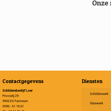
Onze 
Contactgegevens
Diensten
Schildersbedrijf Loer
Schilderwerk
Proosdij 29
9936 EV Farmsum
Glaswerk
0596 - 61 10 61