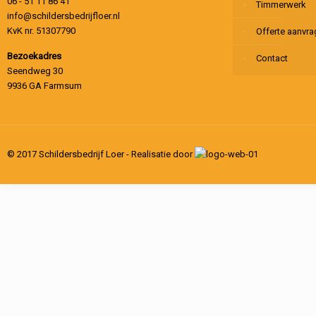
06 - 51 11 86 41
Timmerwerk
info@schildersbedrijfloer.nl
KvK nr. 51307790
Offerte aanvr
Bezoekadres
Contact
Seendweg 30
9936 GA Farmsum
© 2017 Schildersbedrijf Loer - Realisatie door