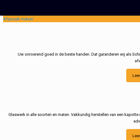
Afspraak maken
Uw onroerend goed in de beste handen. Dat garanderen wij als Schil
af
Lee
Glaswerk in alle soorten en maten. Vakkundig herstellen van een kapotte 
adv
Lee