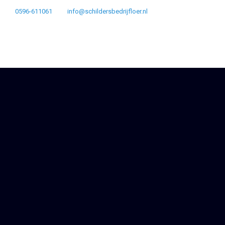
0596-611061
info@schildersbedrijfloer.nl