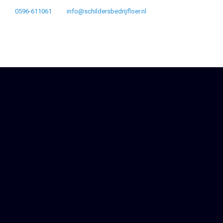
0596-611061
info@schildersbedrijfloer.nl