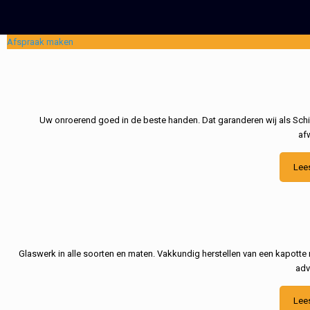
Afspraak maken
Uw onroerend goed in de beste handen. Dat garanderen wij als Schil
af
Lee
Glaswerk in alle soorten en maten. Vakkundig herstellen van een kapotte 
adv
Lee