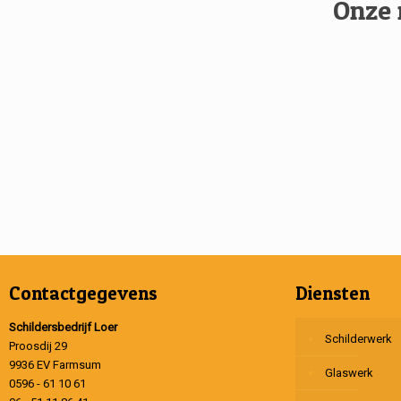
Onze 
Contactgegevens
Diensten
Schildersbedrijf Loer
Schilderwerk
Proosdij 29
9936 EV Farmsum
Glaswerk
0596 - 61 10 61