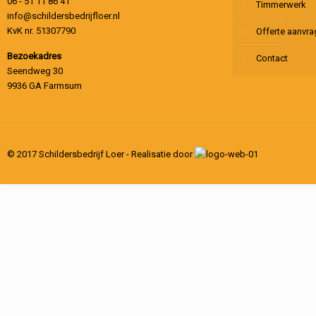
06 - 51 11 86 41
Timmerwerk
info@schildersbedrijfloer.nl
KvK nr. 51307790
Offerte aanvr
Bezoekadres
Contact
Seendweg 30
9936 GA Farmsum
© 2017 Schildersbedrijf Loer - Realisatie door