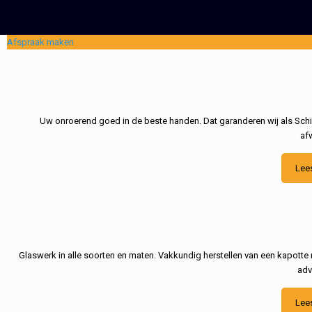
Afspraak maken
Uw onroerend goed in de beste handen. Dat garanderen wij als Schil
af
Lee
Glaswerk in alle soorten en maten. Vakkundig herstellen van een kapotte 
adv
Lee