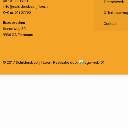
06 - 51 11 86 41
Timmerwerk
info@schildersbedrijfloer.nl
KvK nr. 51307790
Offerte aanvr
Bezoekadres
Contact
Seendweg 30
9936 GA Farmsum
© 2017 Schildersbedrijf Loer - Realisatie door