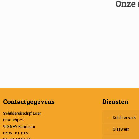
Onze 
Contactgegevens
Diensten
Schildersbedrijf Loer
Schilderwerk
Proosdij 29
9936 EV Farmsum
Glaswerk
0596 - 61 10 61