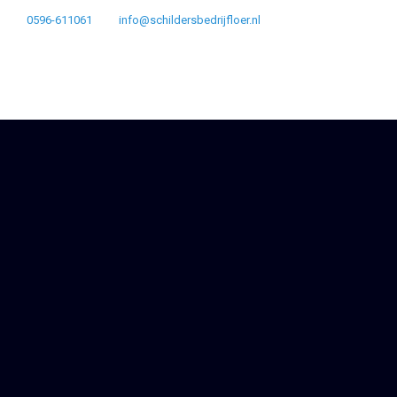
0596-611061
info@schildersbedrijfloer.nl