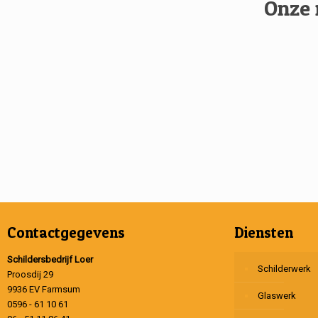
Onze 
Contactgegevens
Diensten
Schildersbedrijf Loer
Schilderwerk
Proosdij 29
9936 EV Farmsum
Glaswerk
0596 - 61 10 61