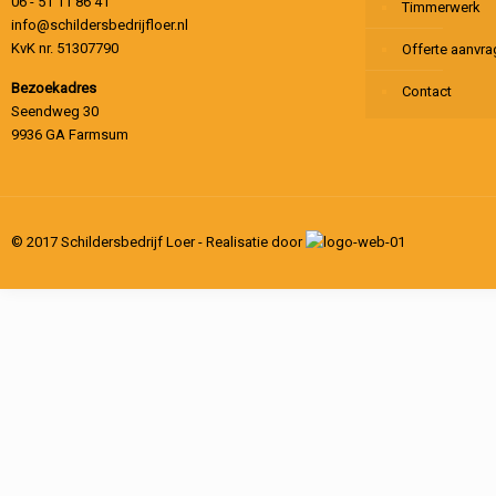
06 - 51 11 86 41
Timmerwerk
info@schildersbedrijfloer.nl
KvK nr. 51307790
Offerte aanvr
Bezoekadres
Contact
Seendweg 30
9936 GA Farmsum
© 2017 Schildersbedrijf Loer - Realisatie door