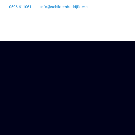
0596-611061
info@schildersbedrijfloer.nl