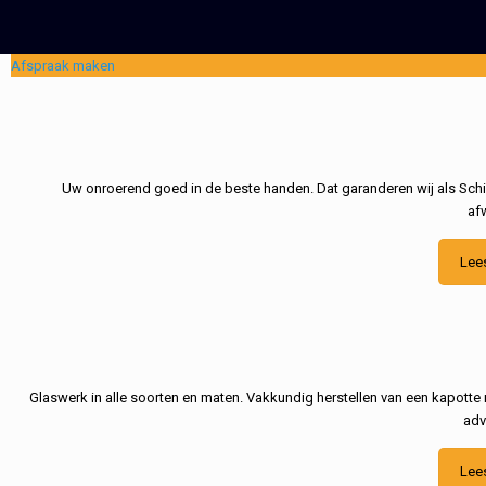
Afspraak maken
Uw onroerend goed in de beste handen. Dat garanderen wij als Schil
af
Lee
Glaswerk in alle soorten en maten. Vakkundig herstellen van een kapotte 
adv
Lee