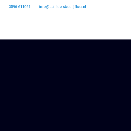
0596-611061
info@schildersbedrijfloer.nl