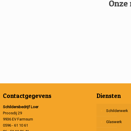
Onze 
Contactgegevens
Diensten
Schildersbedrijf Loer
Schilderwerk
Proosdij 29
9936 EV Farmsum
Glaswerk
0596 - 61 10 61