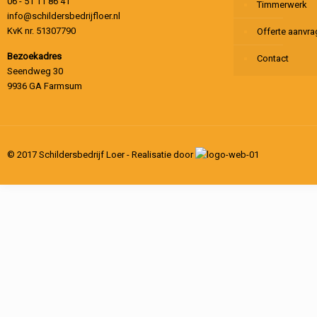
06 - 51 11 86 41
Timmerwerk
info@schildersbedrijfloer.nl
KvK nr. 51307790
Offerte aanvr
Bezoekadres
Contact
Seendweg 30
9936 GA Farmsum
© 2017 Schildersbedrijf Loer - Realisatie door