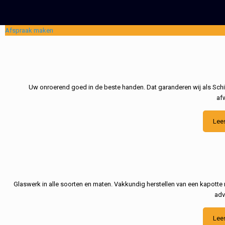
Afspraak maken
Uw onroerend goed in de beste handen. Dat garanderen wij als Schil
af
Lee
Glaswerk in alle soorten en maten. Vakkundig herstellen van een kapotte 
adv
Lee