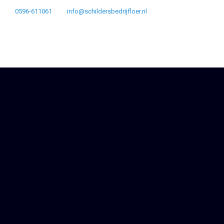
0596-611061
info@schildersbedrijfloer.nl