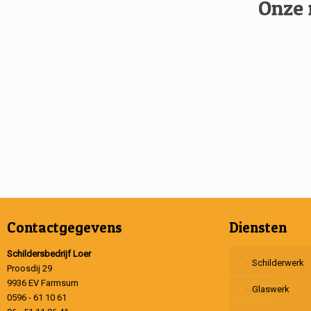
Onze 
Contactgegevens
Diensten
Schildersbedrijf Loer
Schilderwerk
Proosdij 29
9936 EV Farmsum
Glaswerk
0596 - 61 10 61