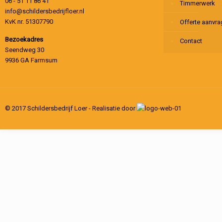
06 - 51 11 86 41
Timmerwerk
info@schildersbedrijfloer.nl
KvK nr. 51307790
Offerte aanvr
Bezoekadres
Contact
Seendweg 30
9936 GA Farmsum
© 2017 Schildersbedrijf Loer - Realisatie door