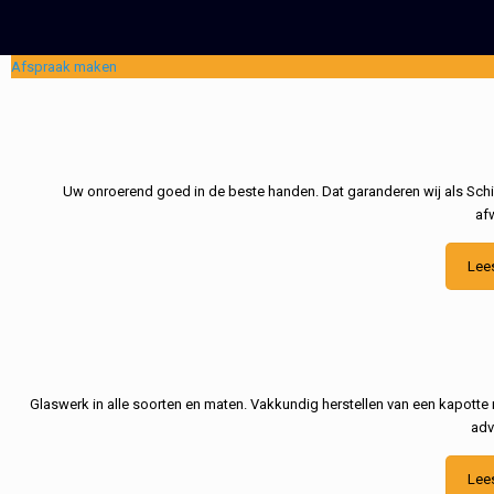
Afspraak maken
Uw onroerend goed in de beste handen. Dat garanderen wij als Schil
af
Lee
Glaswerk in alle soorten en maten. Vakkundig herstellen van een kapotte 
adv
Lee