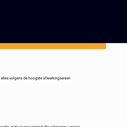
, alles volgens de hoogste afwerkingseisen.
aarde, niets is ons vreemd. We adviseren u graag.