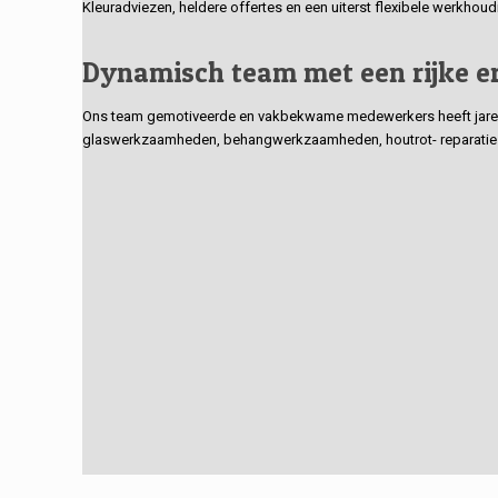
Kleuradviezen, heldere offertes en een uiterst flexibele werkhou
Dynamisch team met een rijke e
Ons team gemotiveerde en vakbekwame medewerkers heeft jarenlan
glaswerkzaamheden, behangwerkzaamheden, houtrot- reparaties