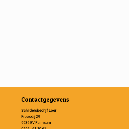
Contactgegevens
Schildersbedrijf Loer
Proosdij 29
9936 EV Farmsum
0596 - 61 10 61