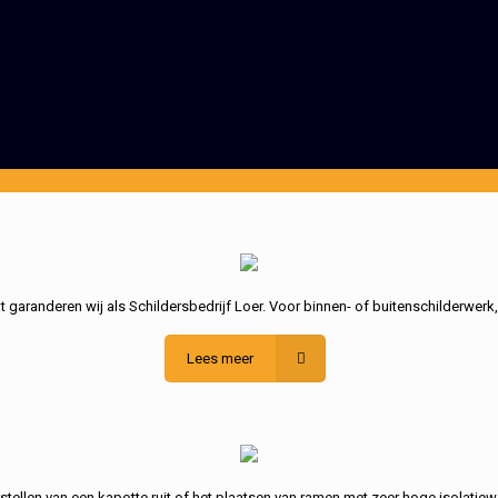
garanderen wij als Schildersbedrijf Loer. Voor binnen- of buitenschilderwerk
Lees meer
stellen van een kapotte ruit of het plaatsen van ramen met zeer hoge isolatiew