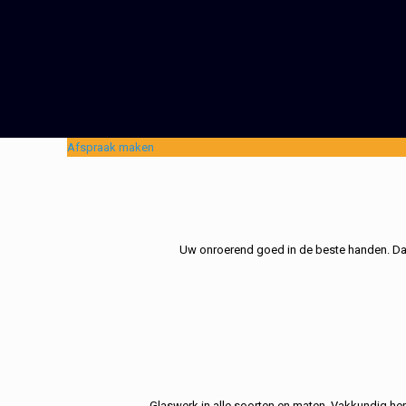
Afspraak maken
Uw onroerend goed in de beste handen. Dat 
Glaswerk in alle soorten en maten. Vakkundig her