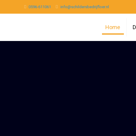
0596-611061
info@schildersbedrijfloer.nl
Home
D