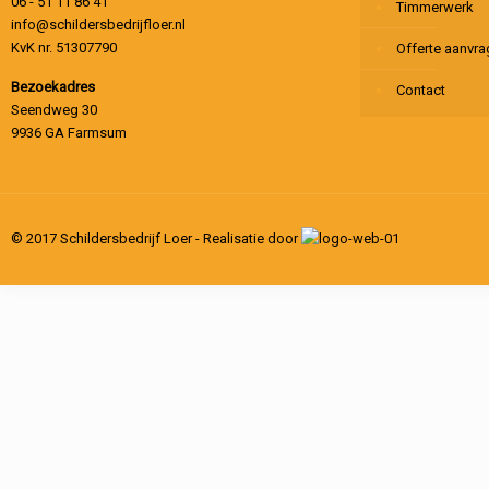
06 - 51 11 86 41
Timmerwerk
info@schildersbedrijfloer.nl
KvK nr. 51307790
Offerte aanvr
Bezoekadres
Contact
Seendweg 30
9936 GA Farmsum
© 2017 Schildersbedrijf Loer - Realisatie door