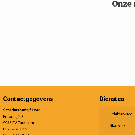
Onze 
Contactgegevens
Diensten
Schildersbedrijf Loer
Schilderwerk
Proosdij 29
9936 EV Farmsum
Glaswerk
0596 - 61 10 61