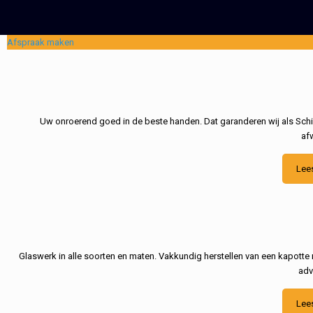
Afspraak maken
Uw onroerend goed in de beste handen. Dat garanderen wij als Schil
af
Lee
Glaswerk in alle soorten en maten. Vakkundig herstellen van een kapotte 
adv
Lee