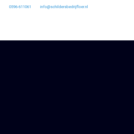
0596-611061
info@schildersbedrijfloer.nl