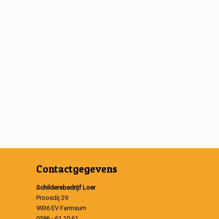
Contactgegevens
Schildersbedrijf Loer
Proosdij 29
9936 EV Farmsum
0596 - 61 10 61