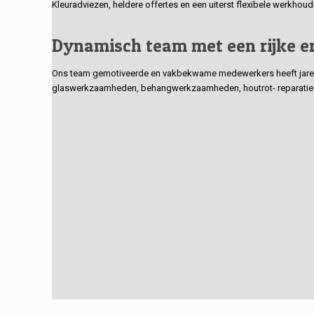
Kleuradviezen, heldere offertes en een uiterst flexibele werkhou
Dynamisch team met een rijke e
Ons team gemotiveerde en vakbekwame medewerkers heeft jarenlan
glaswerkzaamheden, behangwerkzaamheden, houtrot- reparaties