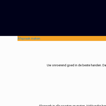
Afspraak maken
Uw onroerend goed in de beste handen. Dat 
Glaswerk in alle soorten en maten. Vakkundig her