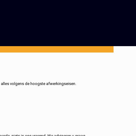
, alles volgens de hoogste afwerkingseisen.
aarde, niets is ons vreemd. We adviseren u graag.