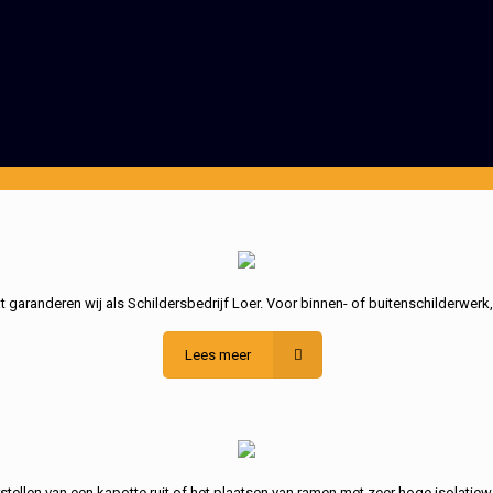
garanderen wij als Schildersbedrijf Loer. Voor binnen- of buitenschilderwerk
Lees meer
stellen van een kapotte ruit of het plaatsen van ramen met zeer hoge isolatiew