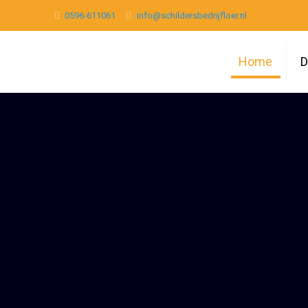
0596-611061
info@schildersbedrijfloer.nl
Home
D