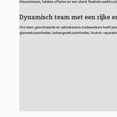
Kleuradviezen, heldere offertes en een uiterst flexibele werkhou
Dynamisch team met een rijke e
Ons team gemotiveerde en vakbekwame medewerkers heeft jarenlan
glaswerkzaamheden, behangwerkzaamheden, houtrot- reparaties