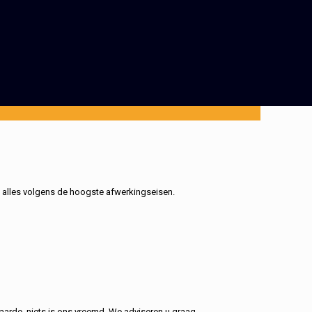
, alles volgens de hoogste afwerkingseisen.
aarde, niets is ons vreemd. We adviseren u graag.