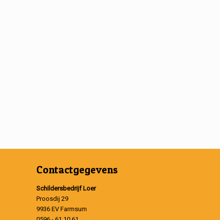
Contactgegevens
Schildersbedrijf Loer
Proosdij 29
9936 EV Farmsum
0596 - 61 10 61