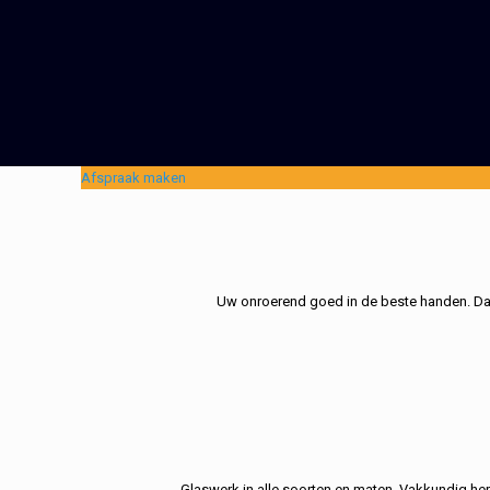
Afspraak maken
Uw onroerend goed in de beste handen. Dat 
Glaswerk in alle soorten en maten. Vakkundig her