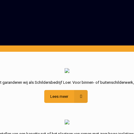
garanderen wij als Schildersbedrijf Loer. Voor binnen- of buitenschilderwerk
Lees meer
stellen van een kapotte ruit of het plaatsen van ramen met zeer hoge isolatiew