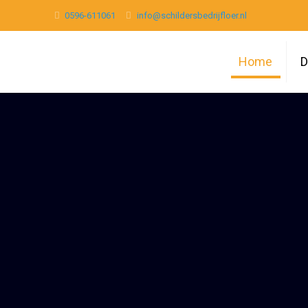
0596-611061
info@schildersbedrijfloer.nl
Home
D