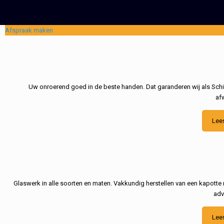
Afspraak maken
Uw onroerend goed in de beste handen. Dat garanderen wij als Schil
af
Lee
Glaswerk in alle soorten en maten. Vakkundig herstellen van een kapotte 
adv
Lee