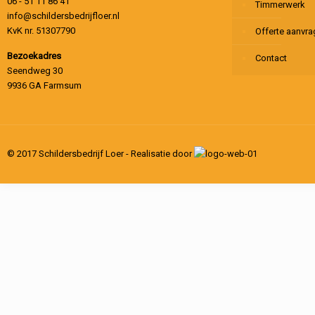
06 - 51 11 86 41
Timmerwerk
info@schildersbedrijfloer.nl
KvK nr. 51307790
Offerte aanvr
Bezoekadres
Contact
Seendweg 30
9936 GA Farmsum
© 2017 Schildersbedrijf Loer - Realisatie door