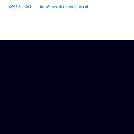
0596-611061
info@schildersbedrijfloer.nl