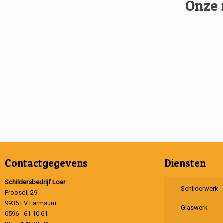
Onze 
Contactgegevens
Diensten
Schildersbedrijf Loer
Schilderwerk
Proosdij 29
9936 EV Farmsum
Glaswerk
0596 - 61 10 61