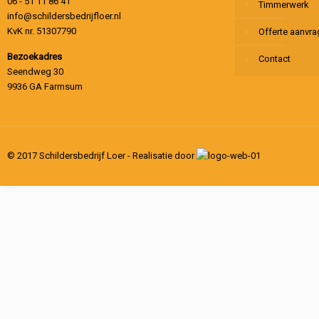
06 - 51 11 86 41
Timmerwerk
info@schildersbedrijfloer.nl
KvK nr. 51307790
Offerte aanvr
Bezoekadres
Contact
Seendweg 30
9936 GA Farmsum
© 2017 Schildersbedrijf Loer - Realisatie door