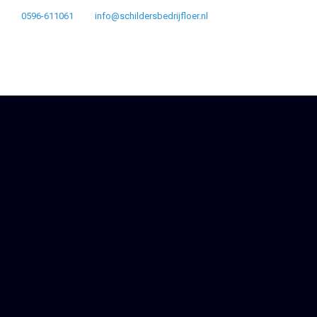
0596-611061
info@schildersbedrijfloer.nl