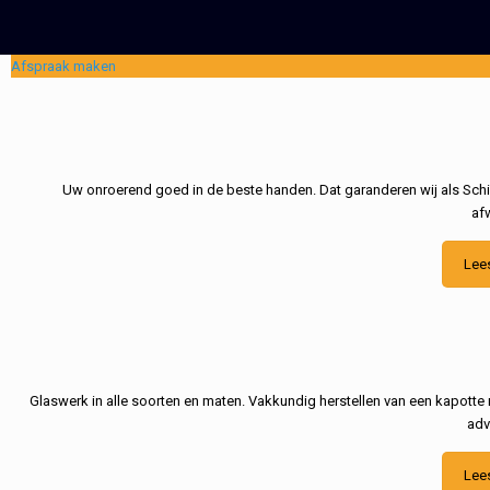
Afspraak maken
Uw onroerend goed in de beste handen. Dat garanderen wij als Schil
af
Lee
Glaswerk in alle soorten en maten. Vakkundig herstellen van een kapotte 
adv
Lee