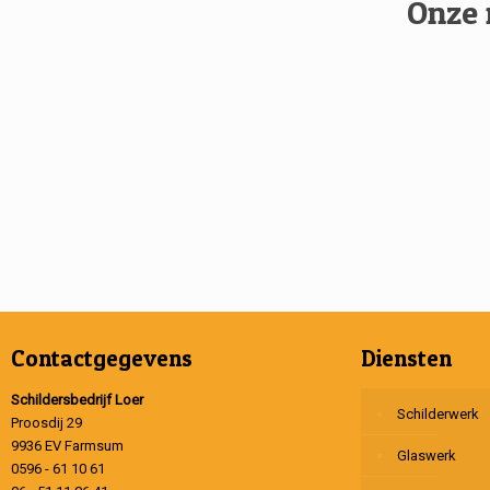
Onze 
Contactgegevens
Diensten
Schildersbedrijf Loer
Schilderwerk
Proosdij 29
9936 EV Farmsum
Glaswerk
0596 - 61 10 61