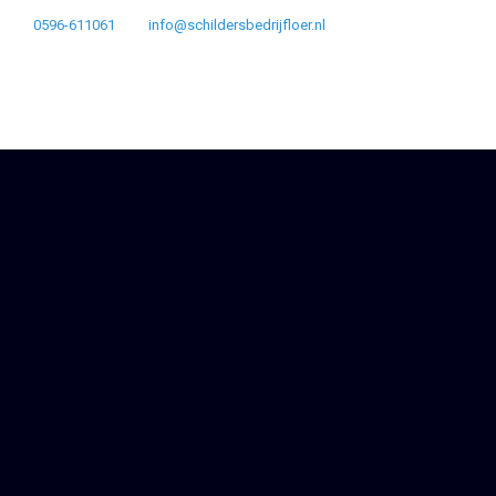
0596-611061
info@schildersbedrijfloer.nl