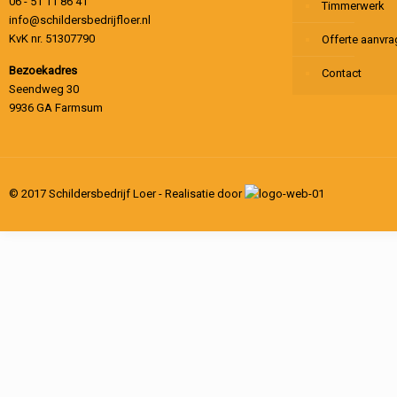
06 - 51 11 86 41
Timmerwerk
info@schildersbedrijfloer.nl
KvK nr. 51307790
Offerte aanvr
Bezoekadres
Contact
Seendweg 30
9936 GA Farmsum
© 2017 Schildersbedrijf Loer - Realisatie door