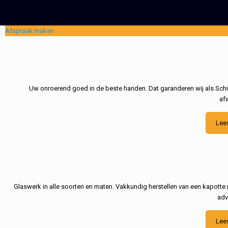
Afspraak maken
Uw onroerend goed in de beste handen. Dat garanderen wij als Schil
af
Lee
Glaswerk in alle soorten en maten. Vakkundig herstellen van een kapotte 
adv
Lee