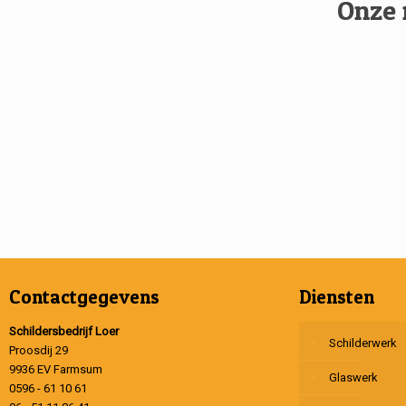
Onze 
Contactgegevens
Diensten
Schildersbedrijf Loer
Schilderwerk
Proosdij 29
9936 EV Farmsum
Glaswerk
0596 - 61 10 61