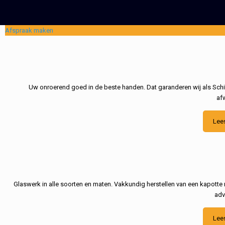
Afspraak maken
Uw onroerend goed in de beste handen. Dat garanderen wij als Schil
af
Lee
Glaswerk in alle soorten en maten. Vakkundig herstellen van een kapotte 
adv
Lee