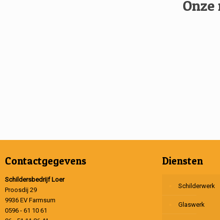
Onze 
Contactgegevens
Diensten
Schildersbedrijf Loer
Schilderwerk
Proosdij 29
9936 EV Farmsum
Glaswerk
0596 - 61 10 61