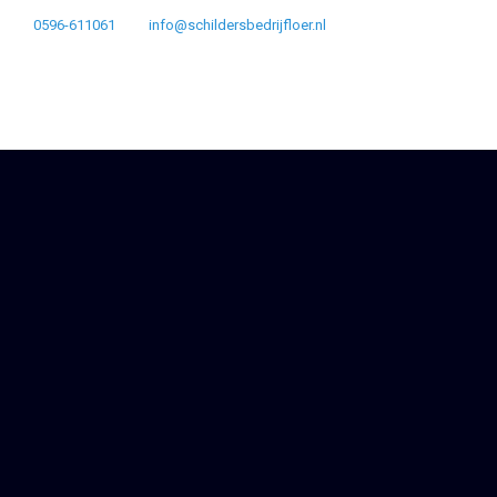
0596-611061
info@schildersbedrijfloer.nl