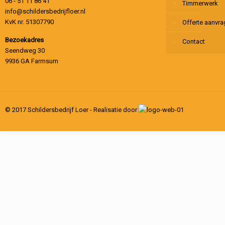
06 - 51 11 86 41
Timmerwerk
info@schildersbedrijfloer.nl
KvK nr. 51307790
Offerte aanvr
Bezoekadres
Contact
Seendweg 30
9936 GA Farmsum
© 2017 Schildersbedrijf Loer - Realisatie door