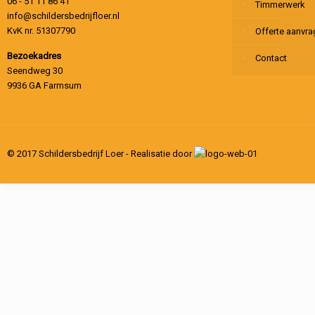
06 - 51 11 86 41
Timmerwerk
info@schildersbedrijfloer.nl
KvK nr. 51307790
Offerte aanvr
Bezoekadres
Contact
Seendweg 30
9936 GA Farmsum
© 2017 Schildersbedrijf Loer - Realisatie door