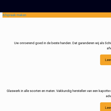
Afspraak maken
Uw onroerend goed in de beste handen. Dat garanderen wij als Schil
af
Lee
Glaswerk in alle soorten en maten. Vakkundig herstellen van een kapotte 
adv
Lee