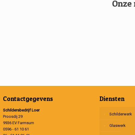
Onze 
Contactgegevens
Diensten
Schildersbedrijf Loer
Schilderwerk
Proosdij 29
9936 EV Farmsum
Glaswerk
0596 - 61 10 61