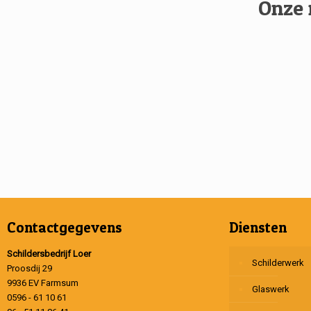
Onze 
Contactgegevens
Diensten
Schildersbedrijf Loer
Schilderwerk
Proosdij 29
9936 EV Farmsum
Glaswerk
0596 - 61 10 61