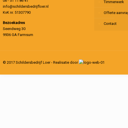
06 - 51 11 86 41
Timmerwerk
info@schildersbedrijfloer.nl
KvK nr. 51307790
Offerte aanvr
Bezoekadres
Contact
Seendweg 30
9936 GA Farmsum
© 2017 Schildersbedrijf Loer - Realisatie door