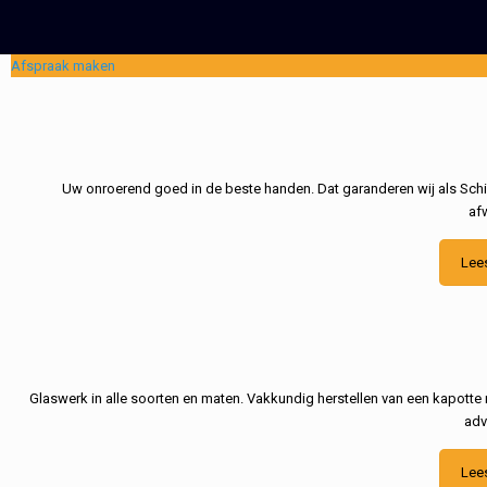
Afspraak maken
Uw onroerend goed in de beste handen. Dat garanderen wij als Schil
af
Lee
Glaswerk in alle soorten en maten. Vakkundig herstellen van een kapotte 
adv
Lee