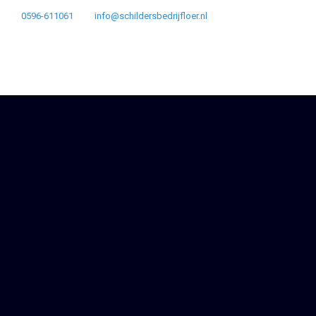
0596-611061
info@schildersbedrijfloer.nl