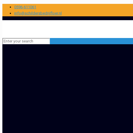
0596-611061
info@schildersbedrijfloer.nl