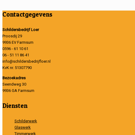
Contactgegevens
Schildersbedrijf Loer
Proosdij 29
9936 EV Farmsum
0596 - 61 10 61
06 - 51 11 86 41
info@schildersbedrijfloer.nl
KvK nr. 51307790
Bezoekadres
Seendweg 30
9936 GA Farmsum
Diensten
Schilderwerk
Glaswerk
Timmerwerk