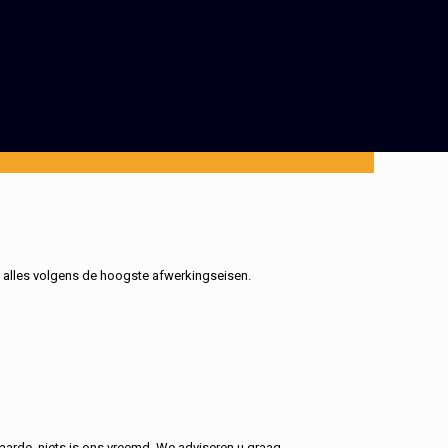
, alles volgens de hoogste afwerkingseisen.
aarde, niets is ons vreemd. We adviseren u graag.