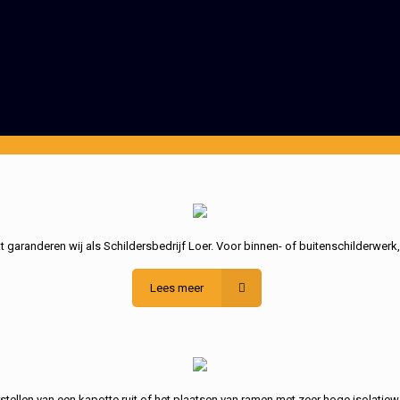
garanderen wij als Schildersbedrijf Loer. Voor binnen- of buitenschilderwerk
Lees meer
stellen van een kapotte ruit of het plaatsen van ramen met zeer hoge isolatiew