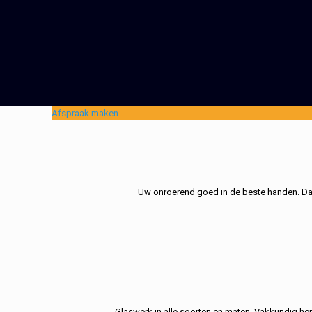
Afspraak maken
Uw onroerend goed in de beste handen. Dat 
Glaswerk in alle soorten en maten. Vakkundig her