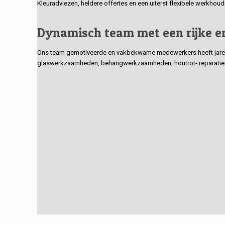
Kleuradviezen, heldere offertes en een uiterst flexibele werkhou
Dynamisch team met een rijke e
Ons team gemotiveerde en vakbekwame medewerkers heeft jarenlan
glaswerkzaamheden, behangwerkzaamheden, houtrot- reparaties