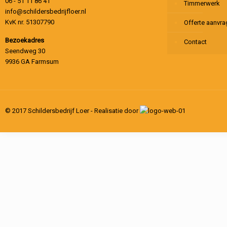
06 - 51 11 86 41
Timmerwerk
info@schildersbedrijfloer.nl
KvK nr. 51307790
Offerte aanvr
Bezoekadres
Contact
Seendweg 30
9936 GA Farmsum
© 2017 Schildersbedrijf Loer - Realisatie door