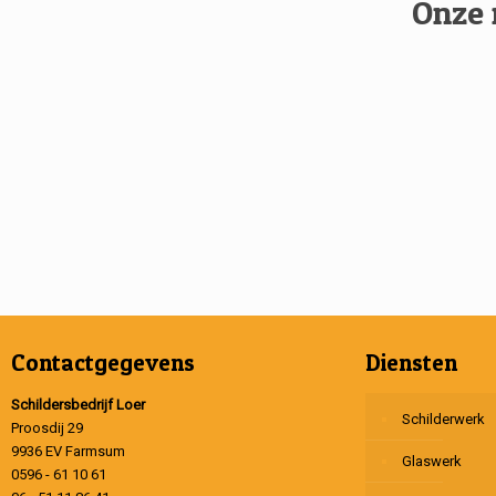
Onze 
Contactgegevens
Diensten
Schildersbedrijf Loer
Schilderwerk
Proosdij 29
9936 EV Farmsum
Glaswerk
0596 - 61 10 61