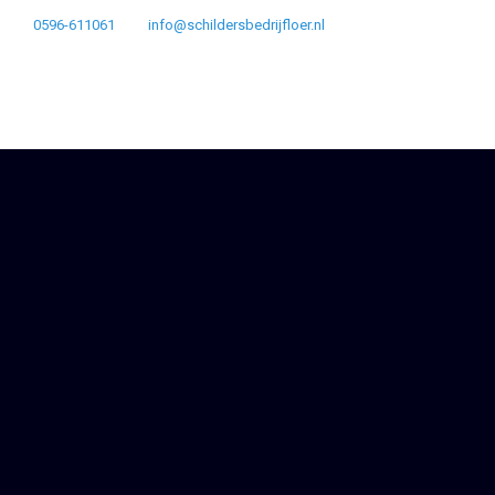
0596-611061
info@schildersbedrijfloer.nl