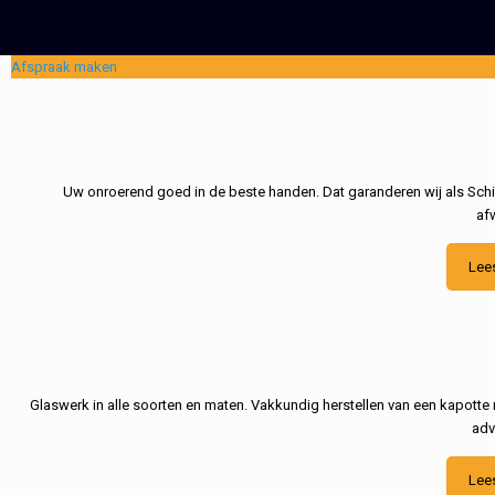
Afspraak maken
Uw onroerend goed in de beste handen. Dat garanderen wij als Schil
af
Lee
Glaswerk in alle soorten en maten. Vakkundig herstellen van een kapotte 
adv
Lee