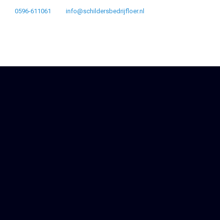
0596-611061
info@schildersbedrijfloer.nl