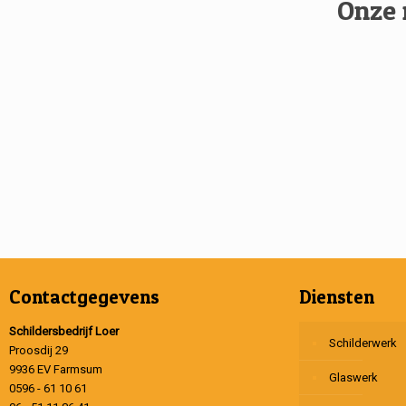
Onze 
Contactgegevens
Diensten
Schildersbedrijf Loer
Schilderwerk
Proosdij 29
9936 EV Farmsum
Glaswerk
0596 - 61 10 61