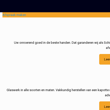
Afspraak maken
Uw onroerend goed in de beste handen. Dat garanderen wij als Schil
af
Lee
Glaswerk in alle soorten en maten. Vakkundig herstellen van een kapotte 
adv
Lee