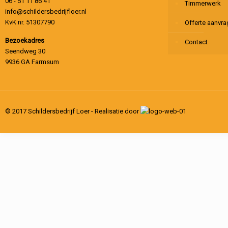
06 - 51 11 86 41
Timmerwerk
info@schildersbedrijfloer.nl
KvK nr. 51307790
Offerte aanvr
Bezoekadres
Contact
Seendweg 30
9936 GA Farmsum
© 2017 Schildersbedrijf Loer - Realisatie door