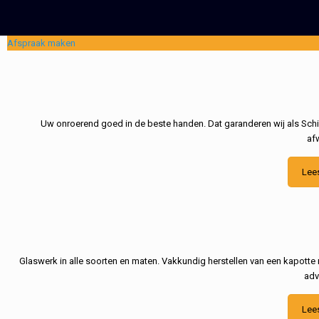
Afspraak maken
Uw onroerend goed in de beste handen. Dat garanderen wij als Schil
af
Lee
Glaswerk in alle soorten en maten. Vakkundig herstellen van een kapotte 
adv
Lee