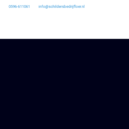
0596-611061
info@schildersbedrijfloer.nl