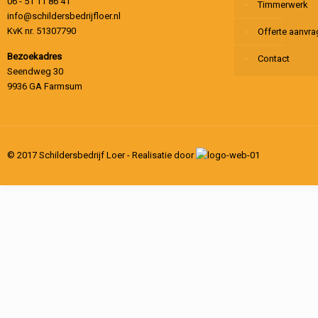
06 - 51 11 86 41
Timmerwerk
info@schildersbedrijfloer.nl
KvK nr. 51307790
Offerte aanvr
Bezoekadres
Contact
Seendweg 30
9936 GA Farmsum
© 2017 Schildersbedrijf Loer - Realisatie door