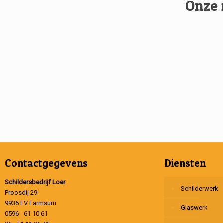
Onze 
Contactgegevens
Diensten
Schildersbedrijf Loer
Schilderwerk
Proosdij 29
9936 EV Farmsum
Glaswerk
0596 - 61 10 61