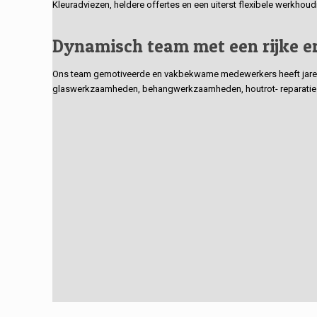
Kleuradviezen, heldere offertes en een uiterst flexibele werkhou
Dynamisch team met een rijke e
Ons team gemotiveerde en vakbekwame medewerkers heeft jarenlan
glaswerkzaamheden, behangwerkzaamheden, houtrot- reparaties