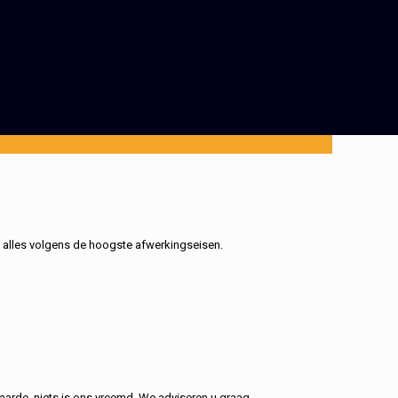
, alles volgens de hoogste afwerkingseisen.
aarde, niets is ons vreemd. We adviseren u graag.