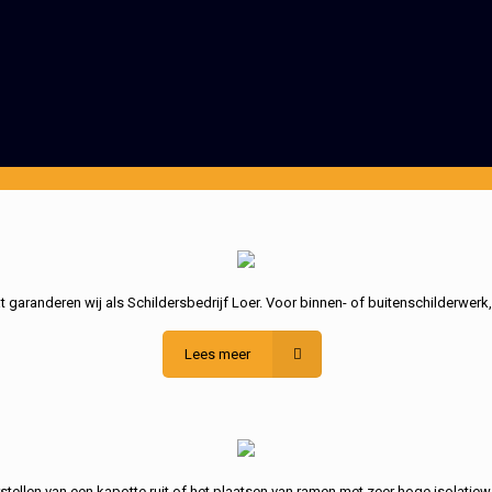
garanderen wij als Schildersbedrijf Loer. Voor binnen- of buitenschilderwerk
Lees meer
stellen van een kapotte ruit of het plaatsen van ramen met zeer hoge isolatiew