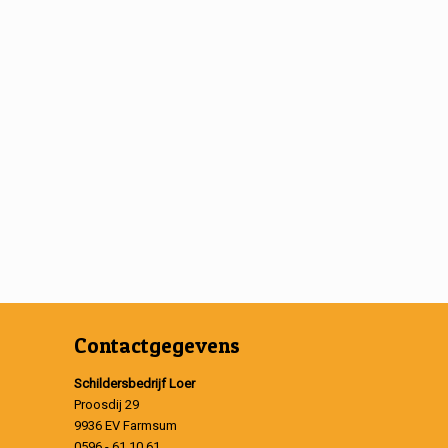
Contactgegevens
Schildersbedrijf Loer
Proosdij 29
9936 EV Farmsum
0596 - 61 10 61