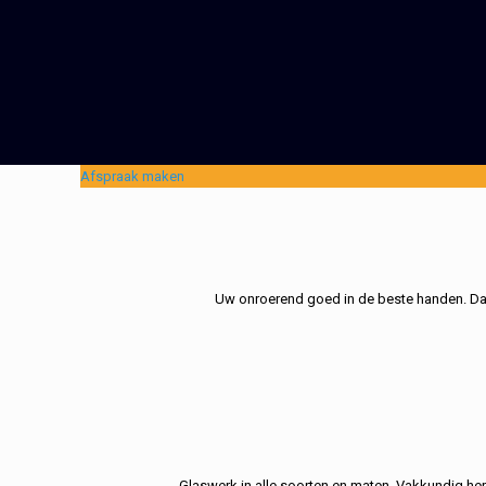
Afspraak maken
Uw onroerend goed in de beste handen. Dat 
Glaswerk in alle soorten en maten. Vakkundig her