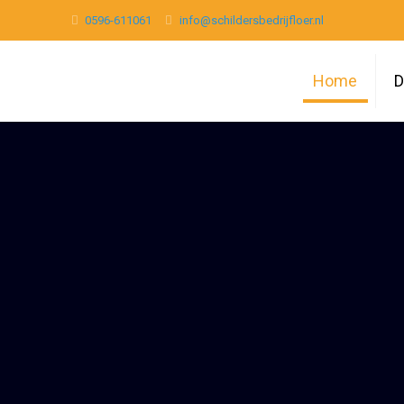
0596-611061
info@schildersbedrijfloer.nl
Home
D