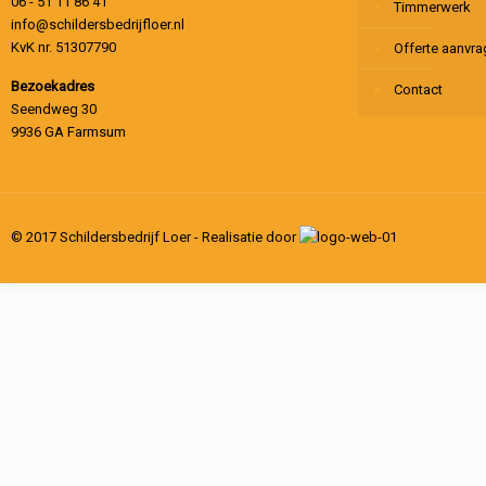
06 - 51 11 86 41
Timmerwerk
info@schildersbedrijfloer.nl
KvK nr. 51307790
Offerte aanvr
Bezoekadres
Contact
Seendweg 30
9936 GA Farmsum
© 2017 Schildersbedrijf Loer - Realisatie door