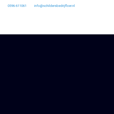
0596-611061
info@schildersbedrijfloer.nl