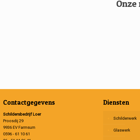
Onze 
Contactgegevens
Diensten
Schildersbedrijf Loer
Schilderwerk
Proosdij 29
9936 EV Farmsum
Glaswerk
0596 - 61 10 61