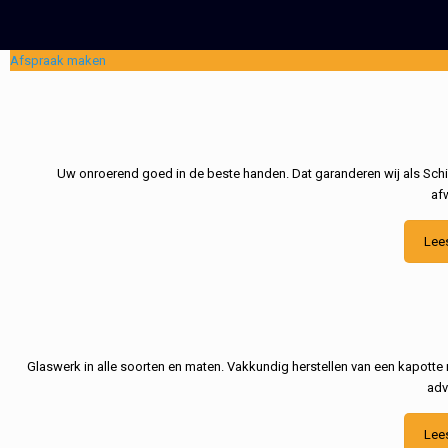
Afspraak maken
Uw onroerend goed in de beste handen. Dat garanderen wij als Schil
af
Lee
Glaswerk in alle soorten en maten. Vakkundig herstellen van een kapotte 
adv
Lee