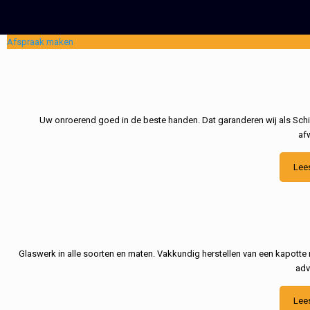
Afspraak maken
Uw onroerend goed in de beste handen. Dat garanderen wij als Schil
af
Lee
Glaswerk in alle soorten en maten. Vakkundig herstellen van een kapotte 
adv
Lee