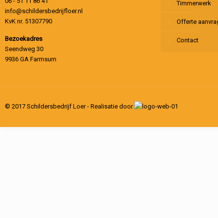
06 - 51 11 86 41
Timmerwerk
info@schildersbedrijfloer.nl
KvK nr. 51307790
Offerte aanvr
Bezoekadres
Contact
Seendweg 30
9936 GA Farmsum
© 2017 Schildersbedrijf Loer - Realisatie door