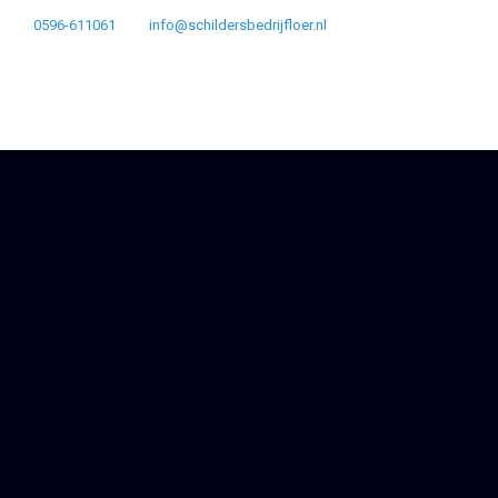
0596-611061
info@schildersbedrijfloer.nl