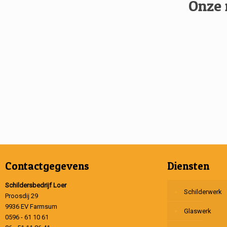
Onze 
Contactgegevens
Diensten
Schildersbedrijf Loer
Schilderwerk
Proosdij 29
9936 EV Farmsum
Glaswerk
0596 - 61 10 61