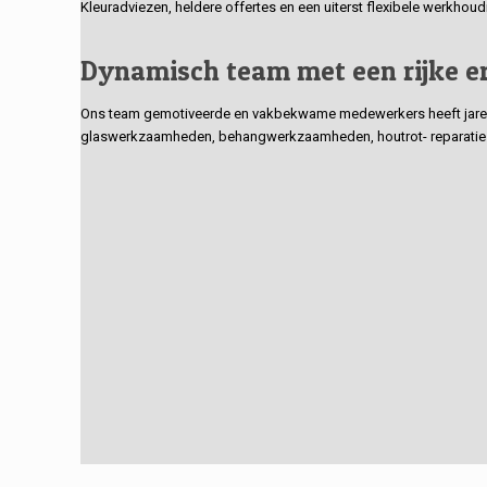
Kleuradviezen, heldere offertes en een uiterst flexibele werkhou
Dynamisch team met een rijke e
Ons team gemotiveerde en vakbekwame medewerkers heeft jarenlan
glaswerkzaamheden, behangwerkzaamheden, houtrot- reparaties