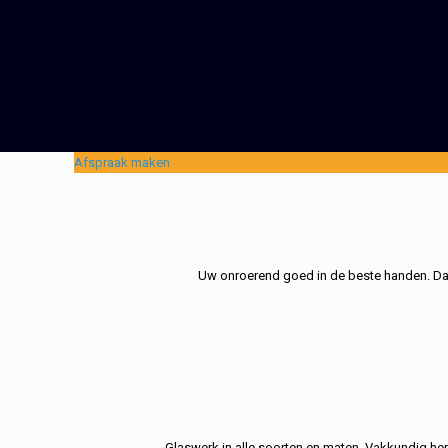
Afspraak maken
Uw onroerend goed in de beste handen. Dat 
Glaswerk in alle soorten en maten. Vakkundig her