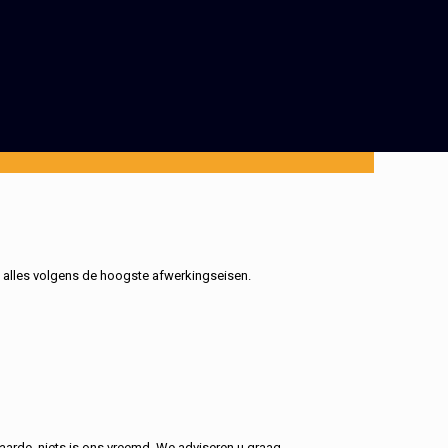
, alles volgens de hoogste afwerkingseisen.
aarde, niets is ons vreemd. We adviseren u graag.