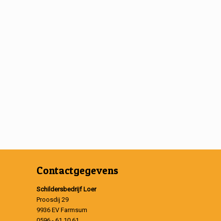
Contactgegevens
Schildersbedrijf Loer
Proosdij 29
9936 EV Farmsum
0596 - 61 10 61