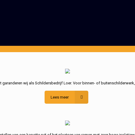
garanderen wij als Schildersbedrijf Loer. Voor binnen- of buitenschilderwerk
Lees meer
stellen van een kapotte ruit of het plaatsen van ramen met zeer hoge isolatiew