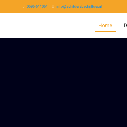
0596-611061
info@schildersbedrijfloer.nl
Home
D