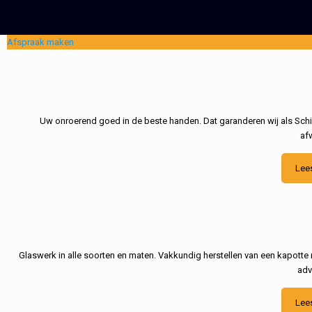
Afspraak maken
Uw onroerend goed in de beste handen. Dat garanderen wij als Schil
af
Lee
Glaswerk in alle soorten en maten. Vakkundig herstellen van een kapotte 
adv
Lee