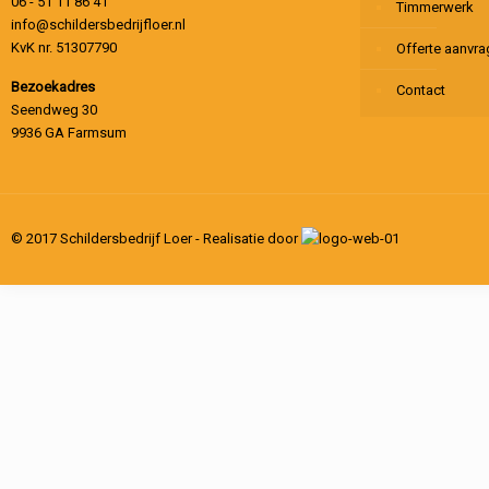
06 - 51 11 86 41
Timmerwerk
info@schildersbedrijfloer.nl
KvK nr. 51307790
Offerte aanvr
Bezoekadres
Contact
Seendweg 30
9936 GA Farmsum
© 2017 Schildersbedrijf Loer - Realisatie door