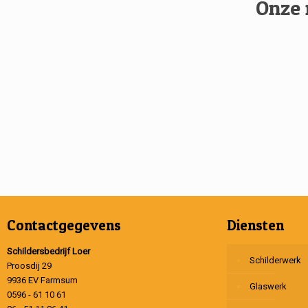
Onze 
Contactgegevens
Diensten
Schildersbedrijf Loer
Schilderwerk
Proosdij 29
9936 EV Farmsum
Glaswerk
0596 - 61 10 61