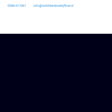
0596-611061
info@schildersbedrijfloer.nl