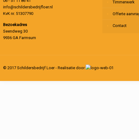
06 - 51 11 86 41
Timmerwerk
info@schildersbedrijfloer.nl
KvK nr. 51307790
Offerte aanvr
Bezoekadres
Contact
Seendweg 30
9936 GA Farmsum
© 2017 Schildersbedrijf Loer - Realisatie door