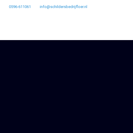
0596-611061
info@schildersbedrijfloer.nl