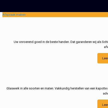
Afspraak maken
Uw onroerend goed in de beste handen. Dat garanderen wij als Schil
af
Lee
Glaswerk in alle soorten en maten. Vakkundig herstellen van een kapotte 
adv
Lee