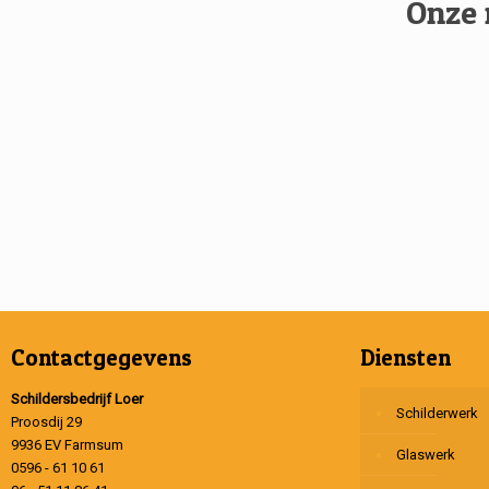
Onze 
Contactgegevens
Diensten
Schildersbedrijf Loer
Schilderwerk
Proosdij 29
9936 EV Farmsum
Glaswerk
0596 - 61 10 61