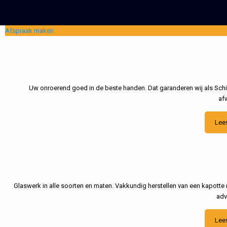
Afspraak maken
Uw onroerend goed in de beste handen. Dat garanderen wij als Schil
af
Lee
Glaswerk in alle soorten en maten. Vakkundig herstellen van een kapotte 
adv
Lee