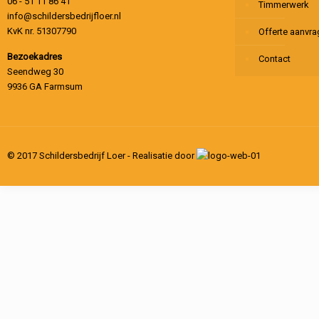
06 - 51 11 86 41
Timmerwerk
info@schildersbedrijfloer.nl
KvK nr. 51307790
Offerte aanvr
Bezoekadres
Contact
Seendweg 30
9936 GA Farmsum
© 2017 Schildersbedrijf Loer - Realisatie door