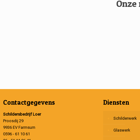
Onze 
Contactgegevens
Diensten
Schildersbedrijf Loer
Schilderwerk
Proosdij 29
9936 EV Farmsum
Glaswerk
0596 - 61 10 61