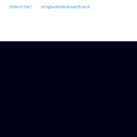
0596-611061
info@schildersbedrijfloer.nl