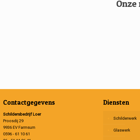
Onze 
Contactgegevens
Diensten
Schildersbedrijf Loer
Schilderwerk
Proosdij 29
9936 EV Farmsum
Glaswerk
0596 - 61 10 61