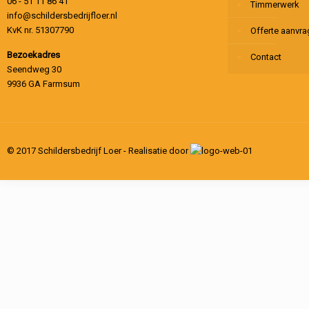
06 - 51 11 86 41
Timmerwerk
info@schildersbedrijfloer.nl
KvK nr. 51307790
Offerte aanvr
Bezoekadres
Contact
Seendweg 30
9936 GA Farmsum
© 2017 Schildersbedrijf Loer - Realisatie door