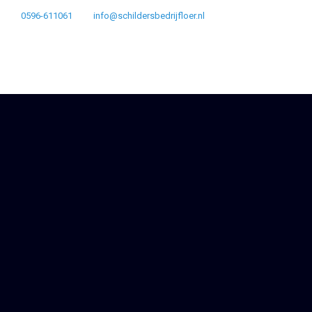
0596-611061
info@schildersbedrijfloer.nl