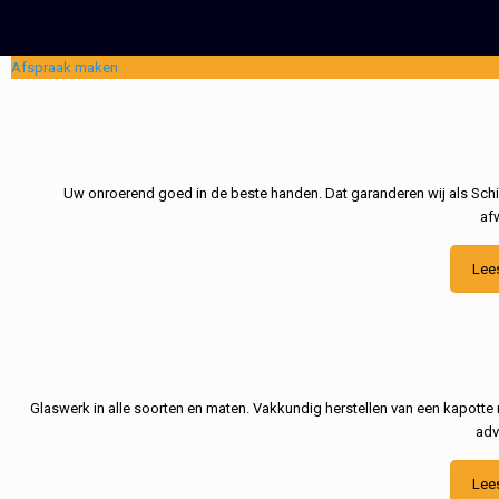
Afspraak maken
Uw onroerend goed in de beste handen. Dat garanderen wij als Schil
af
Lee
Glaswerk in alle soorten en maten. Vakkundig herstellen van een kapotte 
adv
Lee