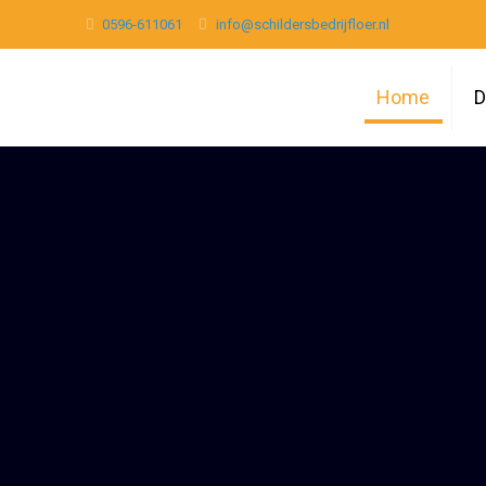
0596-611061
info@schildersbedrijfloer.nl
Home
D