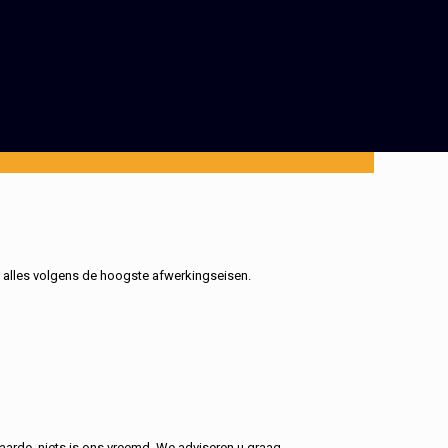
, alles volgens de hoogste afwerkingseisen.
aarde, niets is ons vreemd. We adviseren u graag.