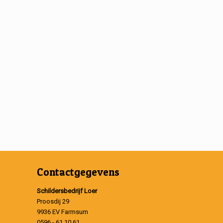
Contactgegevens
Schildersbedrijf Loer
Proosdij 29
9936 EV Farmsum
0596 - 61 10 61