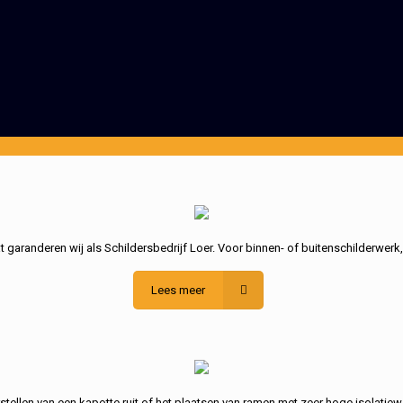
garanderen wij als Schildersbedrijf Loer. Voor binnen- of buitenschilderwerk
Lees meer
stellen van een kapotte ruit of het plaatsen van ramen met zeer hoge isolatiew