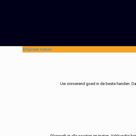
Afspraak maken
Uw onroerend goed in de beste handen. Dat 
Glaswerk in alle soorten en maten. Vakkundig her