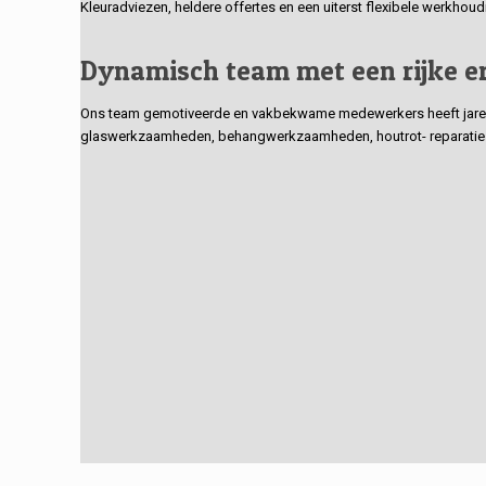
Kleuradviezen, heldere offertes en een uiterst flexibele werkhou
Dynamisch team met een rijke e
Ons team gemotiveerde en vakbekwame medewerkers heeft jarenlan
glaswerkzaamheden, behangwerkzaamheden, houtrot- reparaties