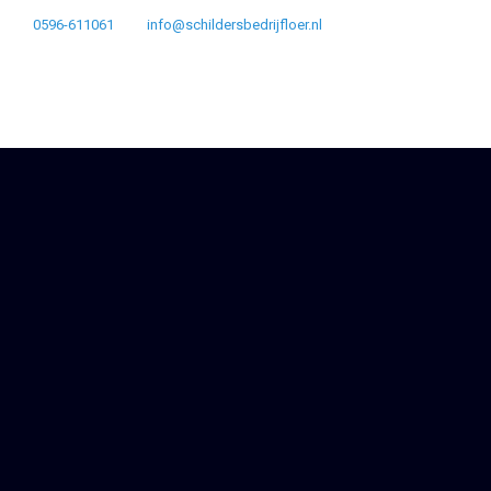
0596-611061
info@schildersbedrijfloer.nl