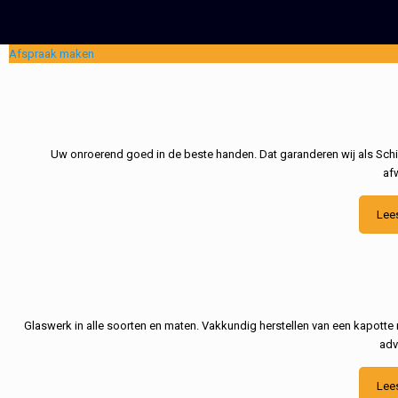
Afspraak maken
Uw onroerend goed in de beste handen. Dat garanderen wij als Schil
af
Lee
Glaswerk in alle soorten en maten. Vakkundig herstellen van een kapotte 
adv
Lee