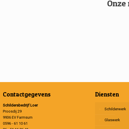
Onze 
Contactgegevens
Diensten
Schildersbedrijf Loer
Schilderwerk
Proosdij 29
9936 EV Farmsum
Glaswerk
0596 - 61 10 61