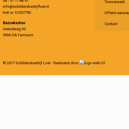
06 - 51 11 86 41
Timmerwerk
info@schildersbedrijfloer.nl
KvK nr. 51307790
Offerte aanvr
Bezoekadres
Contact
Seendweg 30
9936 GA Farmsum
© 2017 Schildersbedrijf Loer - Realisatie door