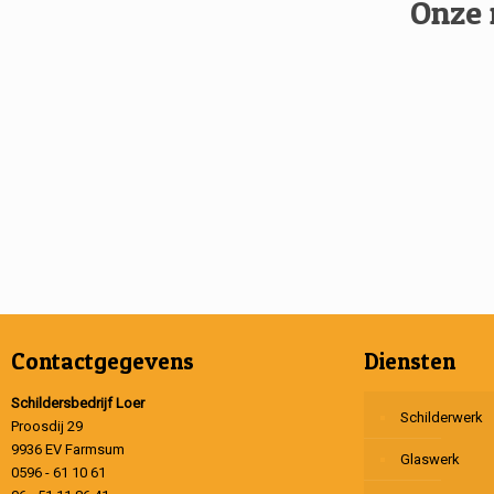
Onze 
Contactgegevens
Diensten
Schildersbedrijf Loer
Schilderwerk
Proosdij 29
9936 EV Farmsum
Glaswerk
0596 - 61 10 61