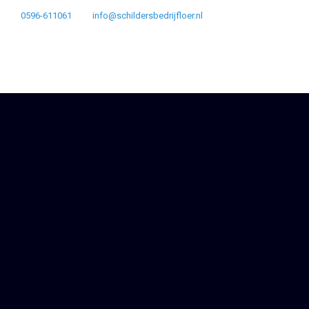
0596-611061
info@schildersbedrijfloer.nl