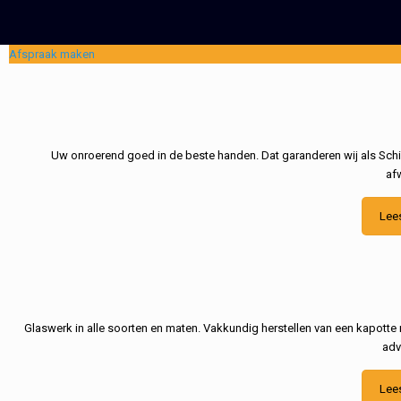
Afspraak maken
Uw onroerend goed in de beste handen. Dat garanderen wij als Schil
af
Lee
Glaswerk in alle soorten en maten. Vakkundig herstellen van een kapotte 
adv
Lee