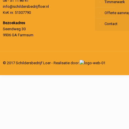
06 - 51 11 86 41
Timmerwerk
info@schildersbedrijfloer.nl
KvK nr. 51307790
Offerte aanvr
Bezoekadres
Contact
Seendweg 30
9936 GA Farmsum
© 2017 Schildersbedrijf Loer - Realisatie door