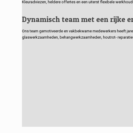
Kleuradviezen, heldere offertes en een uiterst flexibele werkhou
Dynamisch team met een rijke e
Ons team gemotiveerde en vakbekwame medewerkers heeft jarenlan
glaswerkzaamheden, behangwerkzaamheden, houtrot- reparaties