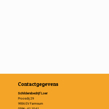
Contactgegevens
Schildersbedrijf Loer
Proosdij 29
9936 EV Farmsum
0596 - 61 10 61