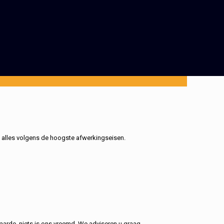
, alles volgens de hoogste afwerkingseisen.
aarde, niets is ons vreemd. We adviseren u graag.