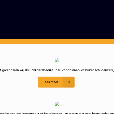
garanderen wij als Schildersbedrijf Loer. Voor binnen- of buitenschilderwerk
Lees meer
stellen van een kapotte ruit of het plaatsen van ramen met zeer hoge isolatiew