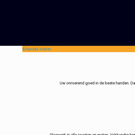
Afspraak maken
Uw onroerend goed in de beste handen. Dat 
Glaswerk in alle soorten en maten. Vakkundig her