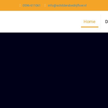
0596-611061
info@schildersbedrijfloer.nl
Home
D