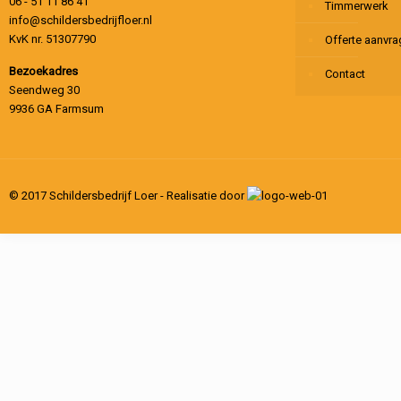
06 - 51 11 86 41
Timmerwerk
info@schildersbedrijfloer.nl
KvK nr. 51307790
Offerte aanvr
Bezoekadres
Contact
Seendweg 30
9936 GA Farmsum
© 2017 Schildersbedrijf Loer - Realisatie door