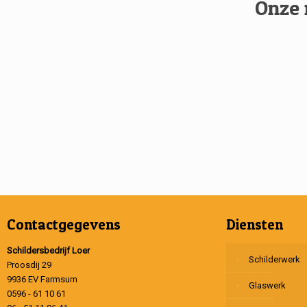
Onze 
Contactgegevens
Diensten
Schildersbedrijf Loer
Schilderwerk
Proosdij 29
9936 EV Farmsum
Glaswerk
0596 - 61 10 61