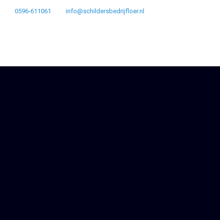
0596-611061
info@schildersbedrijfloer.nl