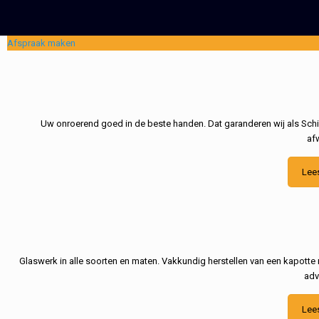
Afspraak maken
Uw onroerend goed in de beste handen. Dat garanderen wij als Schil
af
Lee
Glaswerk in alle soorten en maten. Vakkundig herstellen van een kapotte 
adv
Lee