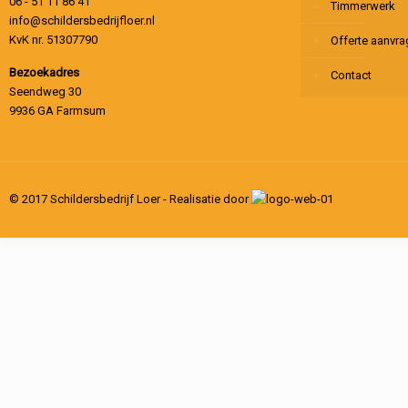
06 - 51 11 86 41
Timmerwerk
info@schildersbedrijfloer.nl
KvK nr. 51307790
Offerte aanvr
Bezoekadres
Contact
Seendweg 30
9936 GA Farmsum
© 2017 Schildersbedrijf Loer - Realisatie door