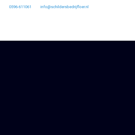
0596-611061
info@schildersbedrijfloer.nl