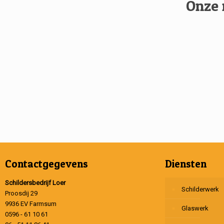
Onze 
Contactgegevens
Diensten
Schildersbedrijf Loer
Schilderwerk
Proosdij 29
9936 EV Farmsum
Glaswerk
0596 - 61 10 61