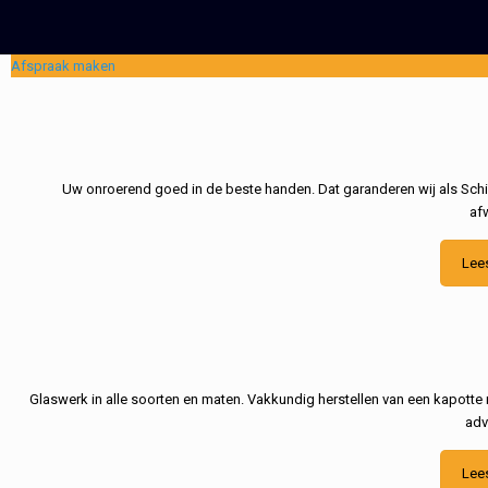
Afspraak maken
Uw onroerend goed in de beste handen. Dat garanderen wij als Schil
af
Lee
Glaswerk in alle soorten en maten. Vakkundig herstellen van een kapotte 
adv
Lee