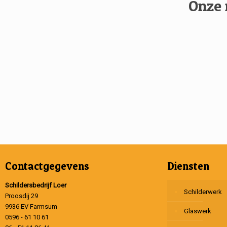
Onze 
Contactgegevens
Diensten
Schildersbedrijf Loer
Schilderwerk
Proosdij 29
9936 EV Farmsum
Glaswerk
0596 - 61 10 61