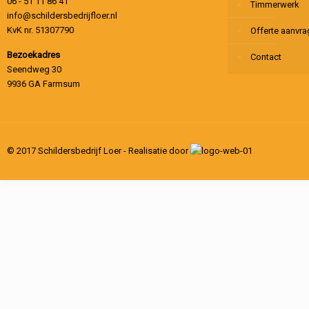
06 - 51 11 86 41
Timmerwerk
info@schildersbedrijfloer.nl
KvK nr. 51307790
Offerte aanvr
Bezoekadres
Contact
Seendweg 30
9936 GA Farmsum
© 2017 Schildersbedrijf Loer - Realisatie door