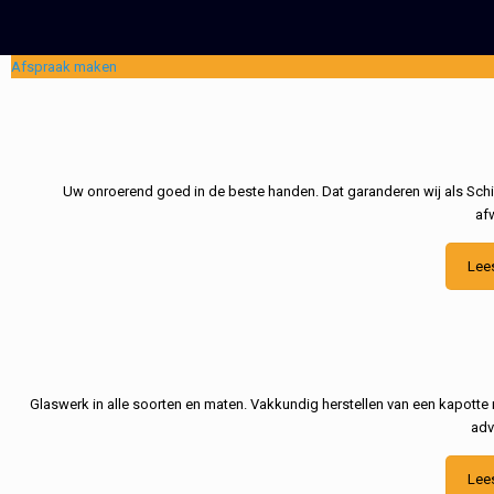
Afspraak maken
Uw onroerend goed in de beste handen. Dat garanderen wij als Schil
af
Lee
Glaswerk in alle soorten en maten. Vakkundig herstellen van een kapotte 
adv
Lee