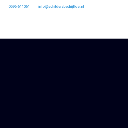
0596-611061
info@schildersbedrijfloer.nl