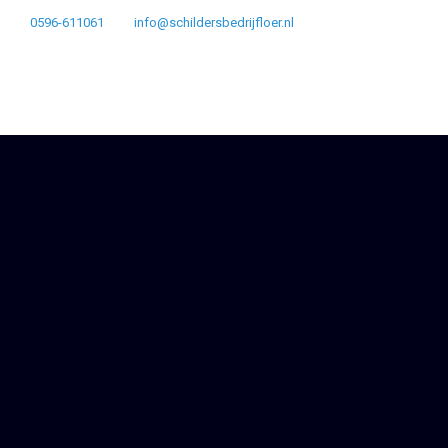
0596-611061
info@schildersbedrijfloer.nl