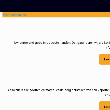
Afspraak maken
Uw onroerend goed in de beste handen. Dat garanderen wij als Schil
af
Lee
Glaswerk in alle soorten en maten. Vakkundig herstellen van een kapotte 
adv
Lee