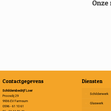
Onze 
Contactgegevens
Diensten
Schildersbedrijf Loer
Schilderwerk
Proosdij 29
9936 EV Farmsum
Glaswerk
0596 - 61 10 61