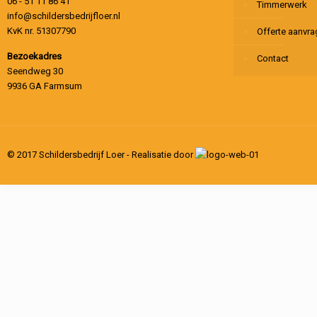
06 - 51 11 86 41
Timmerwerk
info@schildersbedrijfloer.nl
KvK nr. 51307790
Offerte aanvr
Bezoekadres
Contact
Seendweg 30
9936 GA Farmsum
© 2017 Schildersbedrijf Loer - Realisatie door