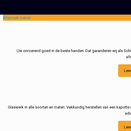
Afspraak maken
Uw onroerend goed in de beste handen. Dat garanderen wij als Schil
af
Lee
Glaswerk in alle soorten en maten. Vakkundig herstellen van een kapotte 
adv
Lee