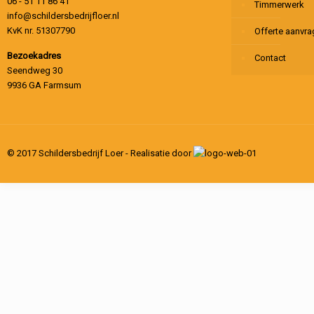
06 - 51 11 86 41
Timmerwerk
info@schildersbedrijfloer.nl
KvK nr. 51307790
Offerte aanvr
Bezoekadres
Contact
Seendweg 30
9936 GA Farmsum
© 2017 Schildersbedrijf Loer - Realisatie door