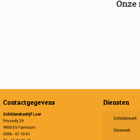
Onze 
Contactgegevens
Diensten
Schildersbedrijf Loer
Schilderwerk
Proosdij 29
9936 EV Farmsum
Glaswerk
0596 - 61 10 61