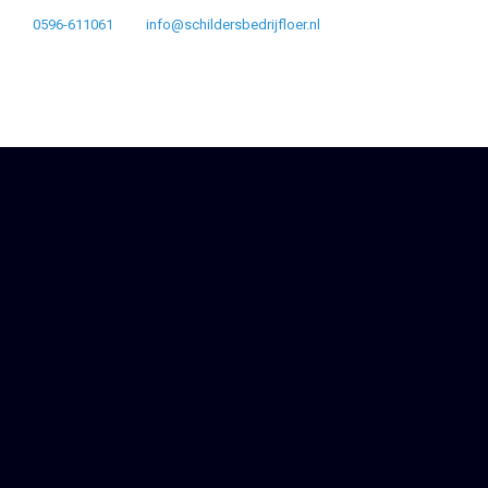
0596-611061
info@schildersbedrijfloer.nl