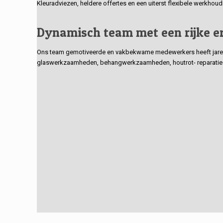
Kleuradviezen, heldere offertes en een uiterst flexibele werkhou
Dynamisch team met een rijke e
Ons team gemotiveerde en vakbekwame medewerkers heeft jarenlan
glaswerkzaamheden, behangwerkzaamheden, houtrot- reparaties