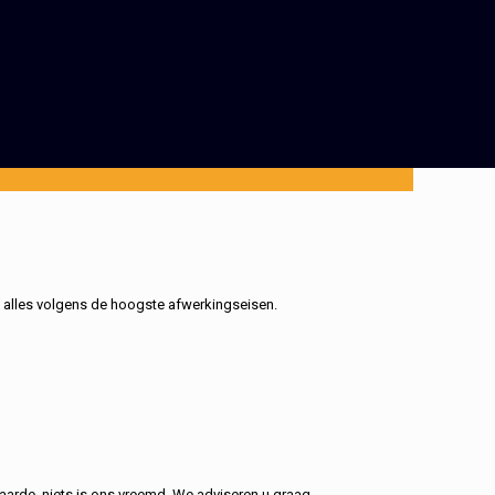
, alles volgens de hoogste afwerkingseisen.
aarde, niets is ons vreemd. We adviseren u graag.