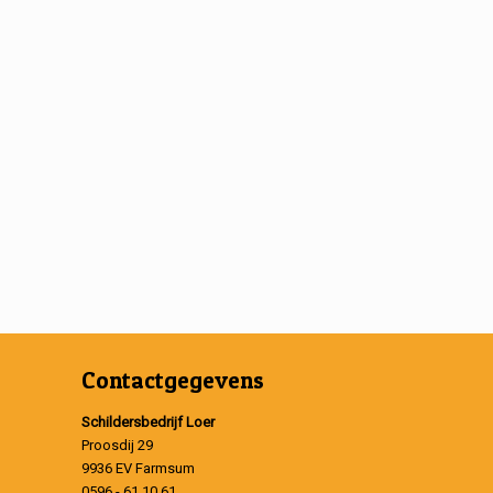
Contactgegevens
Schildersbedrijf Loer
Proosdij 29
9936 EV Farmsum
0596 - 61 10 61