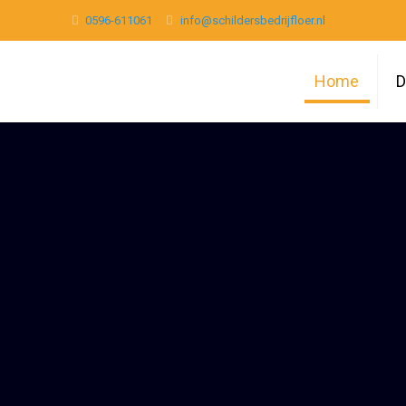
0596-611061
info@schildersbedrijfloer.nl
Home
D