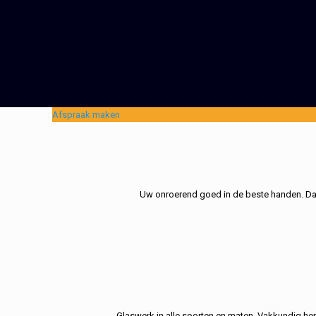
Afspraak maken
Uw onroerend goed in de beste handen. Dat 
Glaswerk in alle soorten en maten. Vakkundig her