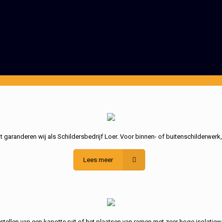
garanderen wij als Schildersbedrijf Loer. Voor binnen- of buitenschilderwerk
Lees meer
stellen van een kapotte ruit of het plaatsen van ramen met zeer hoge isolatiew