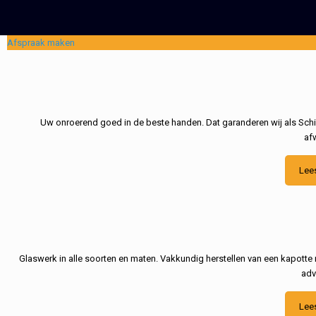
Afspraak maken
Uw onroerend goed in de beste handen. Dat garanderen wij als Schil
af
Lee
Glaswerk in alle soorten en maten. Vakkundig herstellen van een kapotte 
adv
Lee