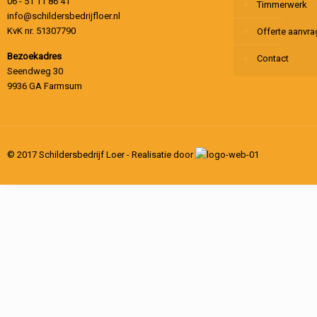
06 - 51 11 86 41
Timmerwerk
info@schildersbedrijfloer.nl
KvK nr. 51307790
Offerte aanvr
Bezoekadres
Contact
Seendweg 30
9936 GA Farmsum
© 2017 Schildersbedrijf Loer - Realisatie door