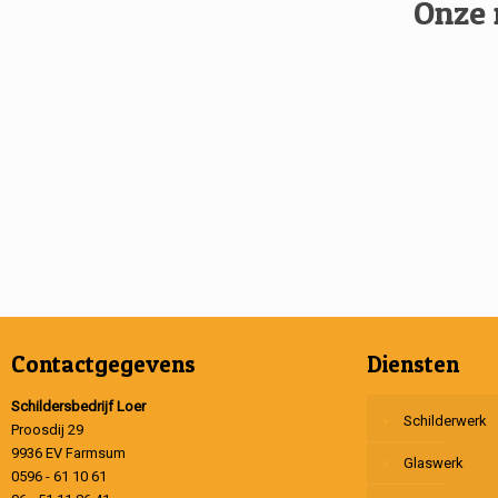
Onze 
Contactgegevens
Diensten
Schildersbedrijf Loer
Schilderwerk
Proosdij 29
9936 EV Farmsum
Glaswerk
0596 - 61 10 61