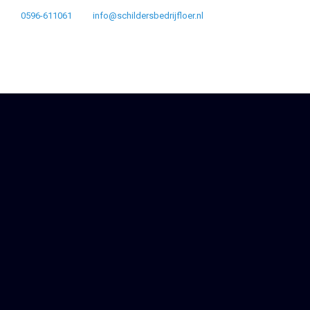
0596-611061
info@schildersbedrijfloer.nl