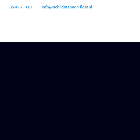
0596-611061
info@schildersbedrijfloer.nl