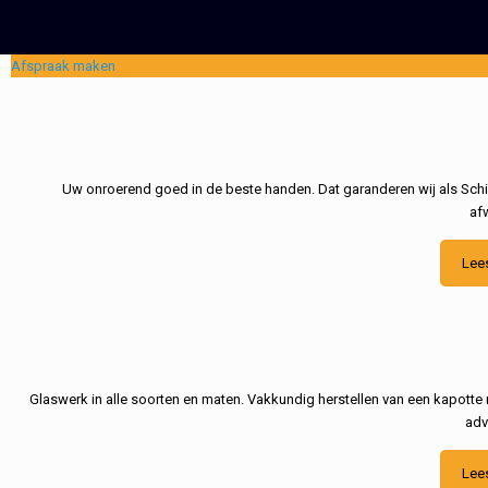
Afspraak maken
Uw onroerend goed in de beste handen. Dat garanderen wij als Schil
af
Lee
Glaswerk in alle soorten en maten. Vakkundig herstellen van een kapotte 
adv
Lee