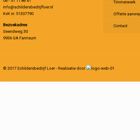
06 - 51 11 86 41
Timmerwerk
info@schildersbedrijfloer.nl
KvK nr. 51307790
Offerte aanvr
Bezoekadres
Contact
Seendweg 30
9936 GA Farmsum
© 2017 Schildersbedrijf Loer - Realisatie door