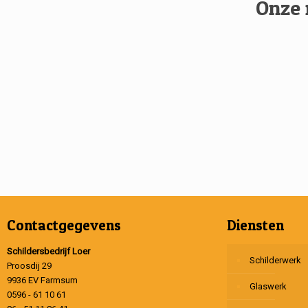
Onze 
Contactgegevens
Diensten
Schildersbedrijf Loer
Schilderwerk
Proosdij 29
9936 EV Farmsum
Glaswerk
0596 - 61 10 61