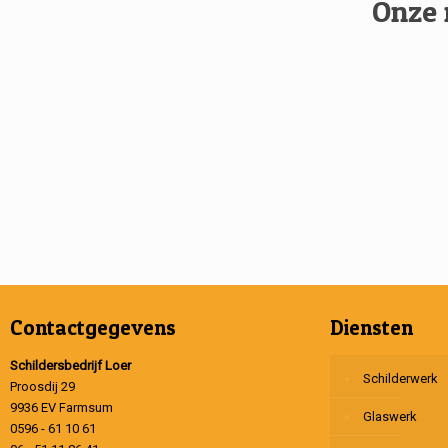
Onze 
Contactgegevens
Diensten
Schildersbedrijf Loer
Schilderwerk
Proosdij 29
9936 EV Farmsum
Glaswerk
0596 - 61 10 61