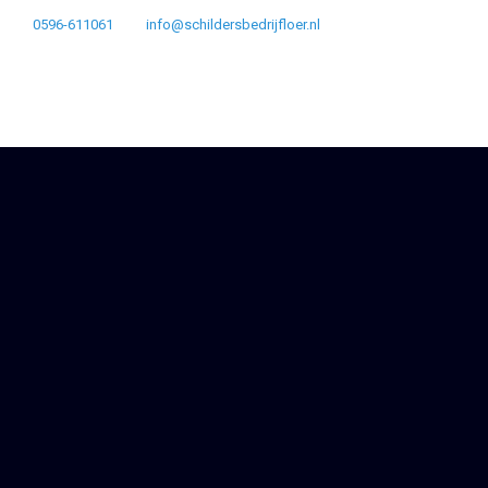
0596-611061
info@schildersbedrijfloer.nl