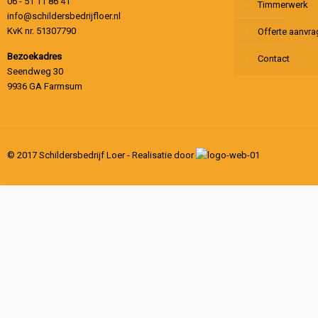
06 - 51 11 86 41
Timmerwerk
info@schildersbedrijfloer.nl
KvK nr. 51307790
Offerte aanvr
Bezoekadres
Contact
Seendweg 30
9936 GA Farmsum
© 2017 Schildersbedrijf Loer - Realisatie door