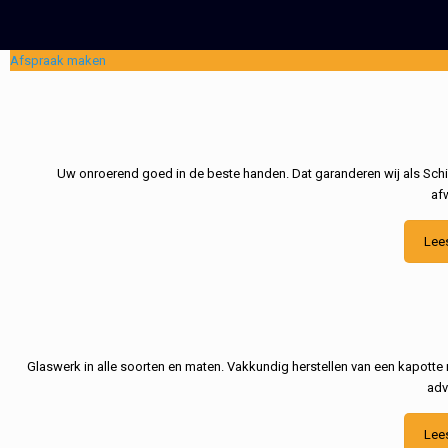
Afspraak maken
Uw onroerend goed in de beste handen. Dat garanderen wij als Schil
af
Lee
Glaswerk in alle soorten en maten. Vakkundig herstellen van een kapotte 
adv
Lee