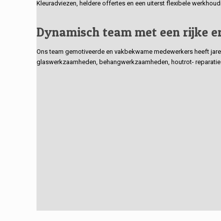
Kleuradviezen, heldere offertes en een uiterst flexibele werkhou
Dynamisch team met een rijke e
Ons team gemotiveerde en vakbekwame medewerkers heeft jarenlan
glaswerkzaamheden, behangwerkzaamheden, houtrot- reparaties