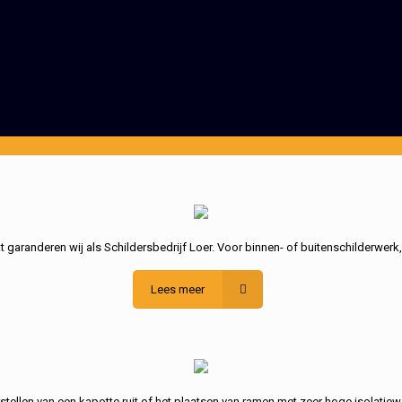
garanderen wij als Schildersbedrijf Loer. Voor binnen- of buitenschilderwerk
Lees meer
stellen van een kapotte ruit of het plaatsen van ramen met zeer hoge isolatiew