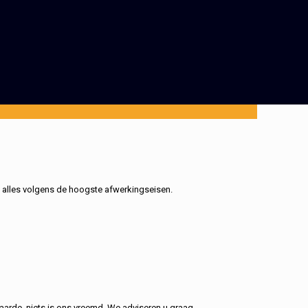
, alles volgens de hoogste afwerkingseisen.
aarde, niets is ons vreemd. We adviseren u graag.