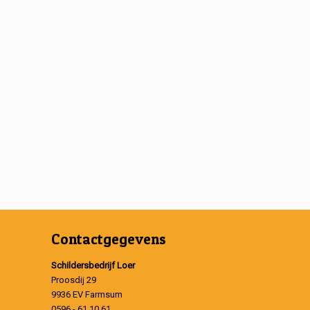
Contactgegevens
Schildersbedrijf Loer
Proosdij 29
9936 EV Farmsum
0596 - 61 10 61