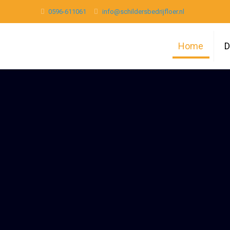
0596-611061
info@schildersbedrijfloer.nl
Home
D