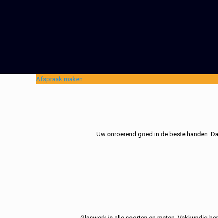
Afspraak maken
Uw onroerend goed in de beste handen. Dat 
Glaswerk in alle soorten en maten. Vakkundig her