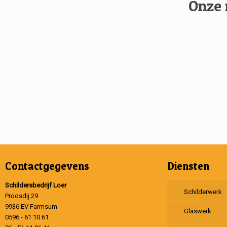
Onze 
Contactgegevens
Diensten
Schildersbedrijf Loer
Schilderwerk
Proosdij 29
9936 EV Farmsum
Glaswerk
0596 - 61 10 61