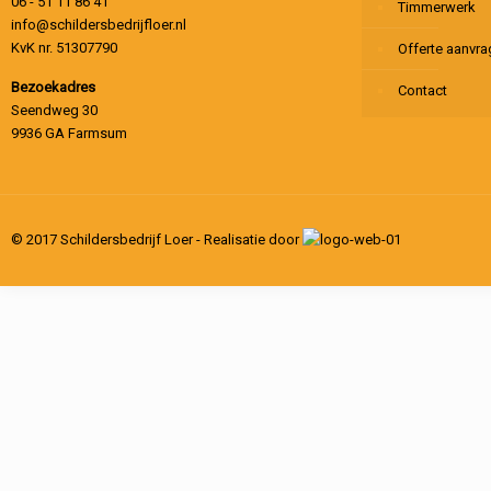
06 - 51 11 86 41
Timmerwerk
info@schildersbedrijfloer.nl
KvK nr. 51307790
Offerte aanvr
Bezoekadres
Contact
Seendweg 30
9936 GA Farmsum
© 2017 Schildersbedrijf Loer - Realisatie door