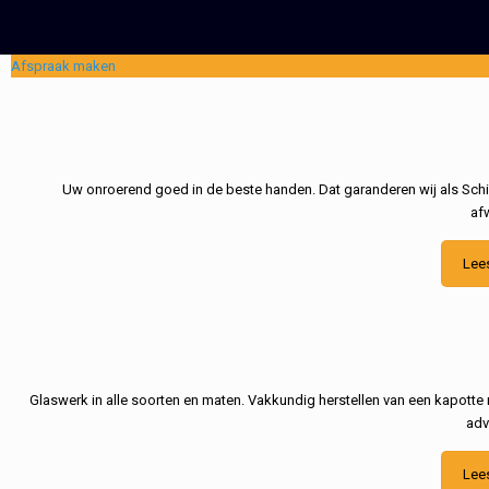
Afspraak maken
Uw onroerend goed in de beste handen. Dat garanderen wij als Schil
af
Lee
Glaswerk in alle soorten en maten. Vakkundig herstellen van een kapotte 
adv
Lee