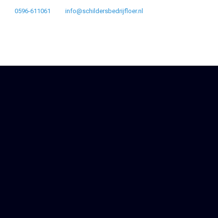
0596-611061
info@schildersbedrijfloer.nl