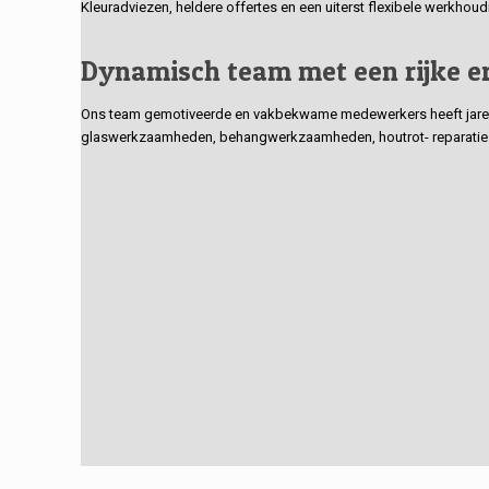
Kleuradviezen, heldere offertes en een uiterst flexibele werkhou
Dynamisch team met een rijke e
Ons team gemotiveerde en vakbekwame medewerkers heeft jarenlan
glaswerkzaamheden, behangwerkzaamheden, houtrot- reparaties