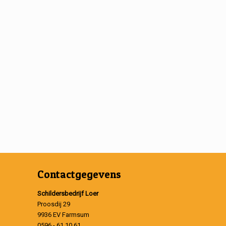
Contactgegevens
Schildersbedrijf Loer
Proosdij 29
9936 EV Farmsum
0596 - 61 10 61