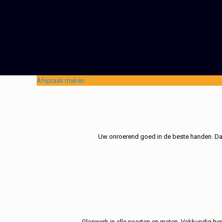
Afspraak maken
Uw onroerend goed in de beste handen. Dat 
Glaswerk in alle soorten en maten. Vakkundig her