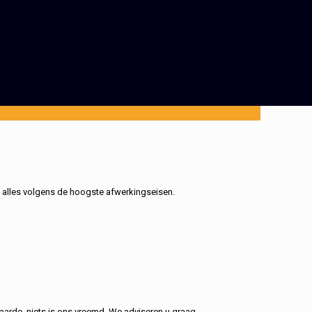
, alles volgens de hoogste afwerkingseisen.
aarde, niets is ons vreemd. We adviseren u graag.