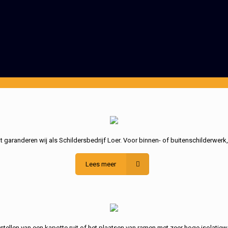
garanderen wij als Schildersbedrijf Loer. Voor binnen- of buitenschilderwerk
Lees meer
stellen van een kapotte ruit of het plaatsen van ramen met zeer hoge isolatiew