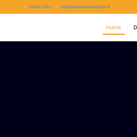
0596-611061
info@schildersbedrijfloer.nl
Home
D