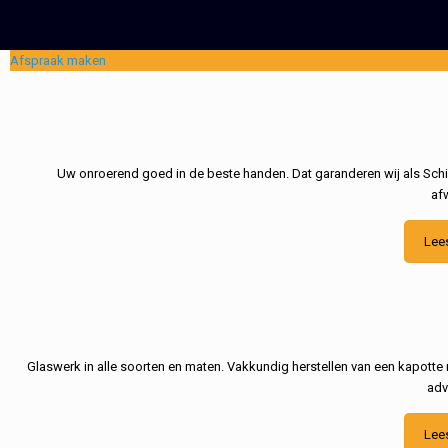
Afspraak maken
Uw onroerend goed in de beste handen. Dat garanderen wij als Schil
af
Lee
Glaswerk in alle soorten en maten. Vakkundig herstellen van een kapotte 
adv
Lee