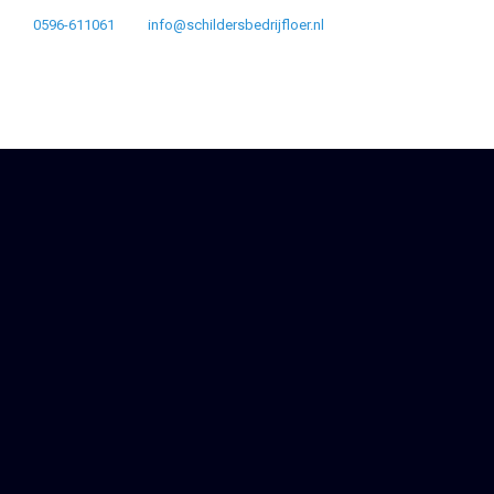
0596-611061
info@schildersbedrijfloer.nl