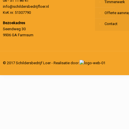
06 - 51 11 86 41
Timmerwerk
info@schildersbedrijfloer.nl
KvK nr. 51307790
Offerte aanvr
Bezoekadres
Contact
Seendweg 30
9936 GA Farmsum
© 2017 Schildersbedrijf Loer - Realisatie door