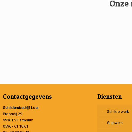
Onze 
Contactgegevens
Diensten
Schildersbedrijf Loer
Schilderwerk
Proosdij 29
9936 EV Farmsum
Glaswerk
0596 - 61 10 61